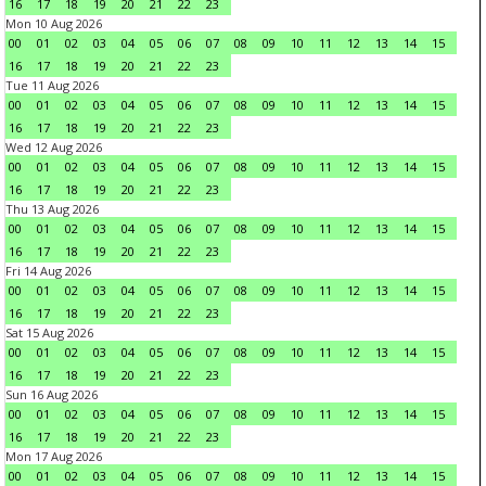
16
17
18
19
20
21
22
23
Mon 10 Aug 2026
00
01
02
03
04
05
06
07
08
09
10
11
12
13
14
15
16
17
18
19
20
21
22
23
Tue 11 Aug 2026
00
01
02
03
04
05
06
07
08
09
10
11
12
13
14
15
16
17
18
19
20
21
22
23
Wed 12 Aug 2026
00
01
02
03
04
05
06
07
08
09
10
11
12
13
14
15
16
17
18
19
20
21
22
23
Thu 13 Aug 2026
00
01
02
03
04
05
06
07
08
09
10
11
12
13
14
15
16
17
18
19
20
21
22
23
Fri 14 Aug 2026
00
01
02
03
04
05
06
07
08
09
10
11
12
13
14
15
16
17
18
19
20
21
22
23
Sat 15 Aug 2026
00
01
02
03
04
05
06
07
08
09
10
11
12
13
14
15
16
17
18
19
20
21
22
23
Sun 16 Aug 2026
00
01
02
03
04
05
06
07
08
09
10
11
12
13
14
15
16
17
18
19
20
21
22
23
Mon 17 Aug 2026
00
01
02
03
04
05
06
07
08
09
10
11
12
13
14
15