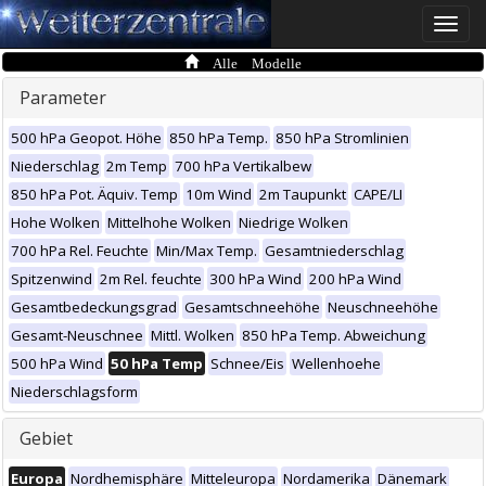
Toggle
naviga
Alle Modelle
Parameter
500 hPa Geopot. Höhe
850 hPa Temp.
850 hPa Stromlinien
Niederschlag
2m Temp
700 hPa Vertikalbew
850 hPa Pot. Äquiv. Temp
10m Wind
2m Taupunkt
CAPE/LI
Hohe Wolken
Mittelhohe Wolken
Niedrige Wolken
700 hPa Rel. Feuchte
Min/Max Temp.
Gesamtniederschlag
Spitzenwind
2m Rel. feuchte
300 hPa Wind
200 hPa Wind
Gesamtbedeckungsgrad
Gesamtschneehöhe
Neuschneehöhe
Gesamt-Neuschnee
Mittl. Wolken
850 hPa Temp. Abweichung
500 hPa Wind
50 hPa Temp
Schnee/Eis
Wellenhoehe
Niederschlagsform
Gebiet
Europa
Nordhemisphäre
Mitteleuropa
Nordamerika
Dänemark