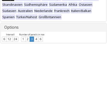
Skandinavien
Südhemisphäre
Südamerika
Afrika
Ostasien
Südasien
Australien
Niederlande
Frankreich
Italien/Balkan
Spanien
Türkei/Nahost
Großbritannien
Options
Intervall
Number of panels in row
6
12
24
1
2
3
4
6