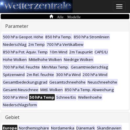
Toggle
naviga
Alle Modelle
Parameter
500 hPa Geopot. Höhe
850 hPa Temp.
850 hPa Stromlinien
Niederschlag
2m Temp
700 hPa Vertikalbew
850 hPa Pot. Äquiv. Temp
10m Wind
2m Taupunkt
CAPE/LI
Hohe Wolken
Mittelhohe Wolken
Niedrige Wolken
700 hPa Rel. Feuchte
Min/Max Temp.
Gesamtniederschlag
Spitzenwind
2m Rel. feuchte
300 hPa Wind
200 hPa Wind
Gesamtbedeckungsgrad
Gesamtschneehöhe
Neuschneehöhe
Gesamt-Neuschnee
Mittl. Wolken
850 hPa Temp. Abweichung
500 hPa Wind
50 hPa Temp
Schnee/Eis
Wellenhoehe
Niederschlagsform
Gebiet
Europa
Nordhemisphäre
Nordamerika
Dänemark
Skandinavien