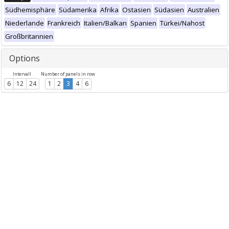
Südhemisphäre
Südamerika
Afrika
Ostasien
Südasien
Australien
Niederlande
Frankreich
Italien/Balkan
Spanien
Türkei/Nahost
Großbritannien
Options
Intervall
Number of panels in row
6
12
24
1
2
3
4
6