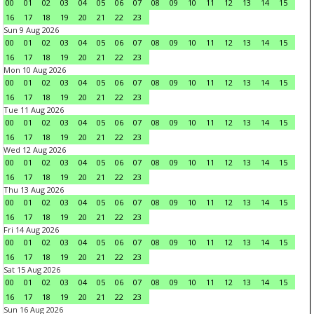
00
01
02
03
04
05
06
07
08
09
10
11
12
13
14
15
16
17
18
19
20
21
22
23
Sun 9 Aug 2026
00
01
02
03
04
05
06
07
08
09
10
11
12
13
14
15
16
17
18
19
20
21
22
23
Mon 10 Aug 2026
00
01
02
03
04
05
06
07
08
09
10
11
12
13
14
15
16
17
18
19
20
21
22
23
Tue 11 Aug 2026
00
01
02
03
04
05
06
07
08
09
10
11
12
13
14
15
16
17
18
19
20
21
22
23
Wed 12 Aug 2026
00
01
02
03
04
05
06
07
08
09
10
11
12
13
14
15
16
17
18
19
20
21
22
23
Thu 13 Aug 2026
00
01
02
03
04
05
06
07
08
09
10
11
12
13
14
15
16
17
18
19
20
21
22
23
Fri 14 Aug 2026
00
01
02
03
04
05
06
07
08
09
10
11
12
13
14
15
16
17
18
19
20
21
22
23
Sat 15 Aug 2026
00
01
02
03
04
05
06
07
08
09
10
11
12
13
14
15
16
17
18
19
20
21
22
23
Sun 16 Aug 2026