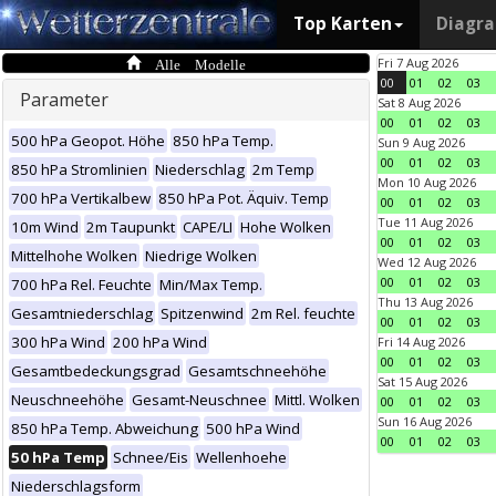
Top Karten
Diagr
Alle Modelle
Fri 7 Aug 2026
00
01
02
03
Parameter
Sat 8 Aug 2026
00
01
02
03
500 hPa Geopot. Höhe
850 hPa Temp.
Sun 9 Aug 2026
00
01
02
03
850 hPa Stromlinien
Niederschlag
2m Temp
Mon 10 Aug 2026
700 hPa Vertikalbew
850 hPa Pot. Äquiv. Temp
00
01
02
03
Tue 11 Aug 2026
10m Wind
2m Taupunkt
CAPE/LI
Hohe Wolken
00
01
02
03
Mittelhohe Wolken
Niedrige Wolken
Wed 12 Aug 2026
00
01
02
03
700 hPa Rel. Feuchte
Min/Max Temp.
Thu 13 Aug 2026
Gesamtniederschlag
Spitzenwind
2m Rel. feuchte
00
01
02
03
300 hPa Wind
200 hPa Wind
Fri 14 Aug 2026
00
01
02
03
Gesamtbedeckungsgrad
Gesamtschneehöhe
Sat 15 Aug 2026
Neuschneehöhe
Gesamt-Neuschnee
Mittl. Wolken
00
01
02
03
Sun 16 Aug 2026
850 hPa Temp. Abweichung
500 hPa Wind
00
01
02
03
50 hPa Temp
Schnee/Eis
Wellenhoehe
Niederschlagsform