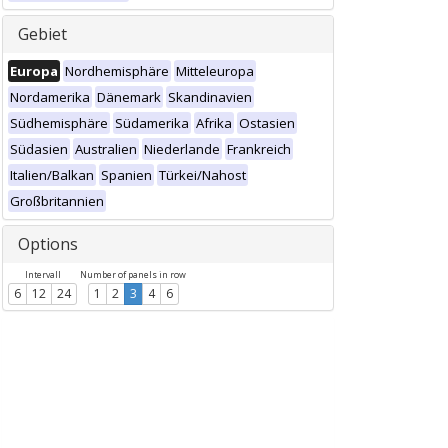
Gebiet
Europa
Nordhemisphäre
Mitteleuropa
Nordamerika
Dänemark
Skandinavien
Südhemisphäre
Südamerika
Afrika
Ostasien
Südasien
Australien
Niederlande
Frankreich
Italien/Balkan
Spanien
Türkei/Nahost
Großbritannien
Options
Intervall
Number of panels in row
6
12
24
1
2
3
4
6