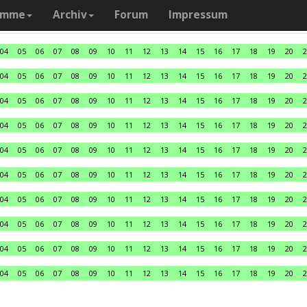
amme
Archiv
Forum
Impressum
04
05
06
07
08
09
10
11
12
13
14
15
16
17
18
19
20
2
04
05
06
07
08
09
10
11
12
13
14
15
16
17
18
19
20
2
04
05
06
07
08
09
10
11
12
13
14
15
16
17
18
19
20
2
04
05
06
07
08
09
10
11
12
13
14
15
16
17
18
19
20
2
04
05
06
07
08
09
10
11
12
13
14
15
16
17
18
19
20
2
04
05
06
07
08
09
10
11
12
13
14
15
16
17
18
19
20
2
04
05
06
07
08
09
10
11
12
13
14
15
16
17
18
19
20
2
04
05
06
07
08
09
10
11
12
13
14
15
16
17
18
19
20
2
04
05
06
07
08
09
10
11
12
13
14
15
16
17
18
19
20
2
04
05
06
07
08
09
10
11
12
13
14
15
16
17
18
19
20
2