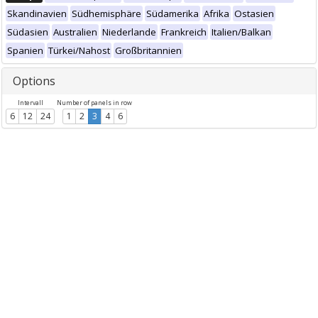
Skandinavien
Südhemisphäre
Südamerika
Afrika
Ostasien
Südasien
Australien
Niederlande
Frankreich
Italien/Balkan
Spanien
Türkei/Nahost
Großbritannien
Options
Intervall
Number of panels in row
6
12
24
1
2
3
4
6