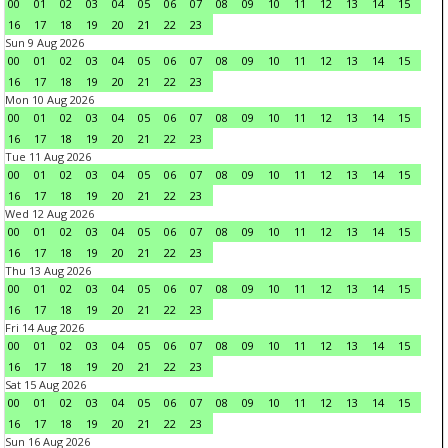
00
01
02
03
04
05
06
07
08
09
10
11
12
13
14
15
16
17
18
19
20
21
22
23
Sun 9 Aug 2026
00
01
02
03
04
05
06
07
08
09
10
11
12
13
14
15
16
17
18
19
20
21
22
23
Mon 10 Aug 2026
00
01
02
03
04
05
06
07
08
09
10
11
12
13
14
15
16
17
18
19
20
21
22
23
Tue 11 Aug 2026
00
01
02
03
04
05
06
07
08
09
10
11
12
13
14
15
16
17
18
19
20
21
22
23
Wed 12 Aug 2026
00
01
02
03
04
05
06
07
08
09
10
11
12
13
14
15
16
17
18
19
20
21
22
23
Thu 13 Aug 2026
00
01
02
03
04
05
06
07
08
09
10
11
12
13
14
15
16
17
18
19
20
21
22
23
Fri 14 Aug 2026
00
01
02
03
04
05
06
07
08
09
10
11
12
13
14
15
16
17
18
19
20
21
22
23
Sat 15 Aug 2026
00
01
02
03
04
05
06
07
08
09
10
11
12
13
14
15
16
17
18
19
20
21
22
23
Sun 16 Aug 2026