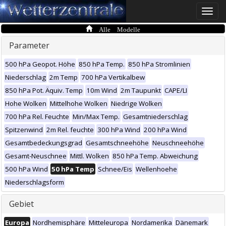
Toggle
naviga
Alle Modelle
Parameter
500 hPa Geopot. Höhe
850 hPa Temp.
850 hPa Stromlinien
Niederschlag
2m Temp
700 hPa Vertikalbew
850 hPa Pot. Äquiv. Temp
10m Wind
2m Taupunkt
CAPE/LI
Hohe Wolken
Mittelhohe Wolken
Niedrige Wolken
700 hPa Rel. Feuchte
Min/Max Temp.
Gesamtniederschlag
Spitzenwind
2m Rel. feuchte
300 hPa Wind
200 hPa Wind
Gesamtbedeckungsgrad
Gesamtschneehöhe
Neuschneehöhe
Gesamt-Neuschnee
Mittl. Wolken
850 hPa Temp. Abweichung
500 hPa Wind
50 hPa Temp
Schnee/Eis
Wellenhoehe
Niederschlagsform
Gebiet
Europa
Nordhemisphäre
Mitteleuropa
Nordamerika
Dänemark