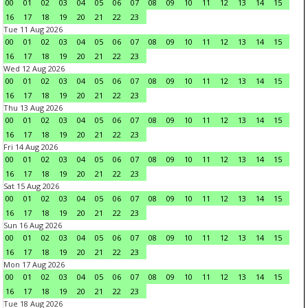
00
01
02
03
04
05
06
07
08
09
10
11
12
13
14
15
16
17
18
19
20
21
22
23
Tue 11 Aug 2026
00
01
02
03
04
05
06
07
08
09
10
11
12
13
14
15
16
17
18
19
20
21
22
23
Wed 12 Aug 2026
00
01
02
03
04
05
06
07
08
09
10
11
12
13
14
15
16
17
18
19
20
21
22
23
Thu 13 Aug 2026
00
01
02
03
04
05
06
07
08
09
10
11
12
13
14
15
16
17
18
19
20
21
22
23
Fri 14 Aug 2026
00
01
02
03
04
05
06
07
08
09
10
11
12
13
14
15
16
17
18
19
20
21
22
23
Sat 15 Aug 2026
00
01
02
03
04
05
06
07
08
09
10
11
12
13
14
15
16
17
18
19
20
21
22
23
Sun 16 Aug 2026
00
01
02
03
04
05
06
07
08
09
10
11
12
13
14
15
16
17
18
19
20
21
22
23
Mon 17 Aug 2026
00
01
02
03
04
05
06
07
08
09
10
11
12
13
14
15
16
17
18
19
20
21
22
23
Tue 18 Aug 2026