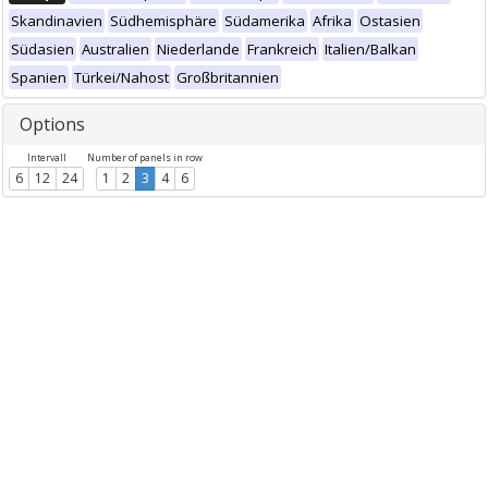
Skandinavien
Südhemisphäre
Südamerika
Afrika
Ostasien
Südasien
Australien
Niederlande
Frankreich
Italien/Balkan
Spanien
Türkei/Nahost
Großbritannien
Options
Intervall
Number of panels in row
6
12
24
1
2
3
4
6