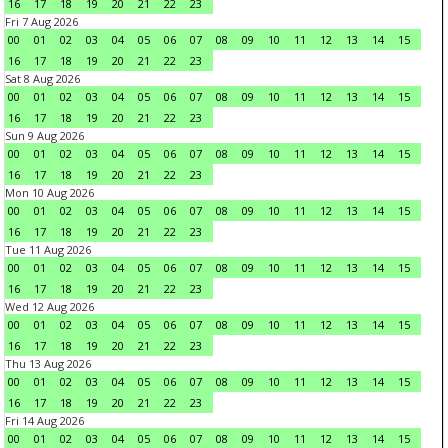
16
17
18
19
20
21
22
23
Fri 7 Aug 2026
00
01
02
03
04
05
06
07
08
09
10
11
12
13
14
15
16
17
18
19
20
21
22
23
Sat 8 Aug 2026
00
01
02
03
04
05
06
07
08
09
10
11
12
13
14
15
16
17
18
19
20
21
22
23
Sun 9 Aug 2026
00
01
02
03
04
05
06
07
08
09
10
11
12
13
14
15
16
17
18
19
20
21
22
23
Mon 10 Aug 2026
00
01
02
03
04
05
06
07
08
09
10
11
12
13
14
15
16
17
18
19
20
21
22
23
Tue 11 Aug 2026
00
01
02
03
04
05
06
07
08
09
10
11
12
13
14
15
16
17
18
19
20
21
22
23
Wed 12 Aug 2026
00
01
02
03
04
05
06
07
08
09
10
11
12
13
14
15
16
17
18
19
20
21
22
23
Thu 13 Aug 2026
00
01
02
03
04
05
06
07
08
09
10
11
12
13
14
15
16
17
18
19
20
21
22
23
Fri 14 Aug 2026
00
01
02
03
04
05
06
07
08
09
10
11
12
13
14
15