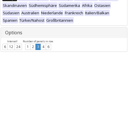
Skandinavien
Südhemisphäre
Südamerika
Afrika
Ostasien
Südasien
Australien
Niederlande
Frankreich
Italien/Balkan
Spanien
Türkei/Nahost
Großbritannien
Options
Intervall
Number of panels in row
6
12
24
1
2
3
4
6