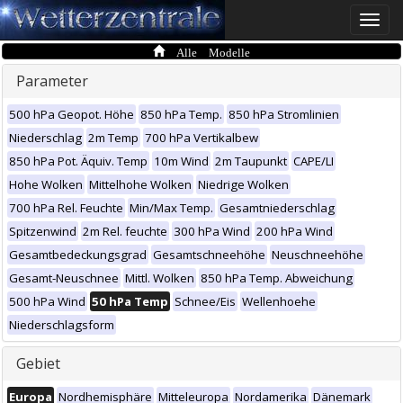
Toggle
naviga
Alle Modelle
Parameter
500 hPa Geopot. Höhe
850 hPa Temp.
850 hPa Stromlinien
Niederschlag
2m Temp
700 hPa Vertikalbew
850 hPa Pot. Äquiv. Temp
10m Wind
2m Taupunkt
CAPE/LI
Hohe Wolken
Mittelhohe Wolken
Niedrige Wolken
700 hPa Rel. Feuchte
Min/Max Temp.
Gesamtniederschlag
Spitzenwind
2m Rel. feuchte
300 hPa Wind
200 hPa Wind
Gesamtbedeckungsgrad
Gesamtschneehöhe
Neuschneehöhe
Gesamt-Neuschnee
Mittl. Wolken
850 hPa Temp. Abweichung
500 hPa Wind
50 hPa Temp
Schnee/Eis
Wellenhoehe
Niederschlagsform
Gebiet
Europa
Nordhemisphäre
Mitteleuropa
Nordamerika
Dänemark