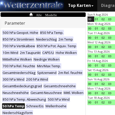
Top Karten
Diagr
Alle Modelle
Sun 9 Aug 2026
00
01
02
03
Parameter
Mon 10 Aug 2026
00
01
02
03
500 hPa Geopot. Höhe
850 hPa Temp.
Tue 11 Aug 2026
00
01
02
03
850 hPa Stromlinien
Niederschlag
2m Temp
Wed 12 Aug 2026
700 hPa Vertikalbew
850 hPa Pot. Äquiv. Temp
00
01
02
03
Thu 13 Aug 2026
10m Wind
2m Taupunkt
CAPE/LI
Hohe Wolken
00
01
02
03
Mittelhohe Wolken
Niedrige Wolken
Fri 14 Aug 2026
00
01
02
03
700 hPa Rel. Feuchte
Min/Max Temp.
Sat 15 Aug 2026
Gesamtniederschlag
Spitzenwind
2m Rel. feuchte
00
01
02
03
300 hPa Wind
200 hPa Wind
Sun 16 Aug 2026
00
01
02
03
Gesamtbedeckungsgrad
Gesamtschneehöhe
Mon 17 Aug 2026
Neuschneehöhe
Gesamt-Neuschnee
Mittl. Wolken
00
01
02
03
Tue 18 Aug 2026
850 hPa Temp. Abweichung
500 hPa Wind
00
01
02
03
50 hPa Temp
Schnee/Eis
Wellenhoehe
Niederschlagsform