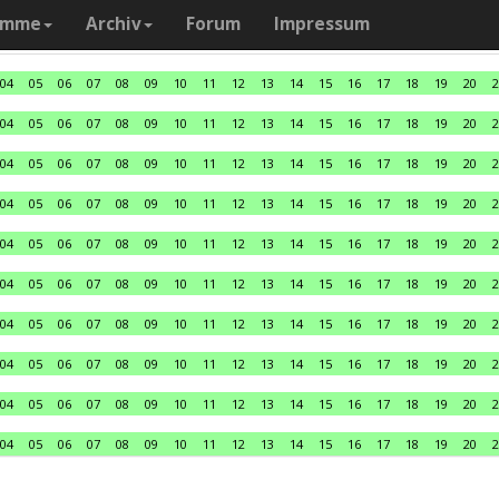
amme
Archiv
Forum
Impressum
04
05
06
07
08
09
10
11
12
13
14
15
16
17
18
19
20
2
04
05
06
07
08
09
10
11
12
13
14
15
16
17
18
19
20
2
04
05
06
07
08
09
10
11
12
13
14
15
16
17
18
19
20
2
04
05
06
07
08
09
10
11
12
13
14
15
16
17
18
19
20
2
04
05
06
07
08
09
10
11
12
13
14
15
16
17
18
19
20
2
04
05
06
07
08
09
10
11
12
13
14
15
16
17
18
19
20
2
04
05
06
07
08
09
10
11
12
13
14
15
16
17
18
19
20
2
04
05
06
07
08
09
10
11
12
13
14
15
16
17
18
19
20
2
04
05
06
07
08
09
10
11
12
13
14
15
16
17
18
19
20
2
04
05
06
07
08
09
10
11
12
13
14
15
16
17
18
19
20
2