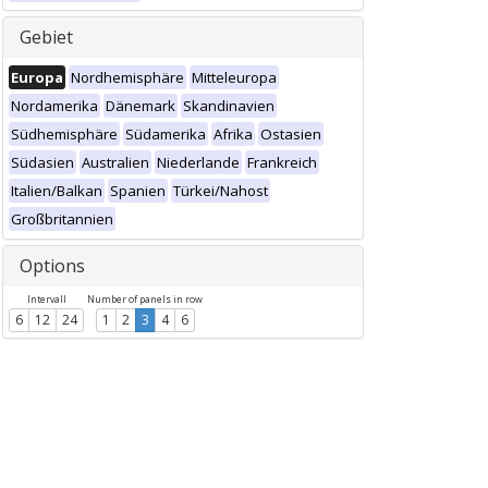
Gebiet
Europa
Nordhemisphäre
Mitteleuropa
Nordamerika
Dänemark
Skandinavien
Südhemisphäre
Südamerika
Afrika
Ostasien
Südasien
Australien
Niederlande
Frankreich
Italien/Balkan
Spanien
Türkei/Nahost
Großbritannien
Options
Intervall
Number of panels in row
6
12
24
1
2
3
4
6