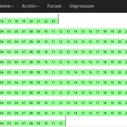
amme
Archiv
Forum
Impressum
16
17
18
19
20
21
22
23
04
05
06
07
08
09
10
11
12
13
14
15
16
17
18
19
20
2
04
05
06
07
08
09
10
11
12
13
14
15
16
17
18
19
20
2
04
05
06
07
08
09
10
11
12
13
14
15
16
17
18
19
20
2
04
05
06
07
08
09
10
11
12
13
14
15
16
17
18
19
20
2
04
05
06
07
08
09
10
11
12
13
14
15
16
17
18
19
20
2
04
05
06
07
08
09
10
11
12
13
14
15
16
17
18
19
20
2
04
05
06
07
08
09
10
11
12
13
14
15
16
17
18
19
20
2
04
05
06
07
08
09
10
11
12
13
14
15
16
17
18
19
20
2
04
05
06
07
08
09
10
11
12
13
14
15
16
17
18
19
20
2
04
05
06
07
08
09
10
11
12