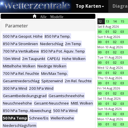
Top Karten
Diagr
Alle Modelle
12
13
14
15
Parameter
Sat 8 Aug 2026
00
01
02
03
500 hPa Geopot. Höhe
850 hPa Temp.
Sun 9 Aug 2026
00
01
02
03
850 hPa Stromlinien
Niederschlag
2m Temp
Mon 10 Aug 2026
700 hPa Vertikalbew
850 hPa Pot. Äquiv. Temp
00
01
02
03
Tue 11 Aug 2026
10m Wind
2m Taupunkt
CAPE/LI
Hohe Wolken
00
01
02
03
Mittelhohe Wolken
Niedrige Wolken
Wed 12 Aug 2026
00
01
02
03
700 hPa Rel. Feuchte
Min/Max Temp.
Thu 13 Aug 2026
Gesamtniederschlag
Spitzenwind
2m Rel. feuchte
00
01
02
03
300 hPa Wind
200 hPa Wind
Fri 14 Aug 2026
00
01
02
03
Gesamtbedeckungsgrad
Gesamtschneehöhe
Sat 15 Aug 2026
Neuschneehöhe
Gesamt-Neuschnee
Mittl. Wolken
00
01
02
03
Sun 16 Aug 2026
850 hPa Temp. Abweichung
500 hPa Wind
00
01
02
03
50 hPa Temp
Schnee/Eis
Wellenhoehe
Mon 17 Aug 2026
00
01
02
03
Niederschlagsform