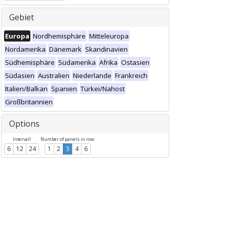
Gebiet
Europa
Nordhemisphäre
Mitteleuropa
Nordamerika
Dänemark
Skandinavien
Südhemisphäre
Südamerika
Afrika
Ostasien
Südasien
Australien
Niederlande
Frankreich
Italien/Balkan
Spanien
Türkei/Nahost
Großbritannien
Options
Intervall
Number of panels in row
6
12
24
1
2
3
4
6