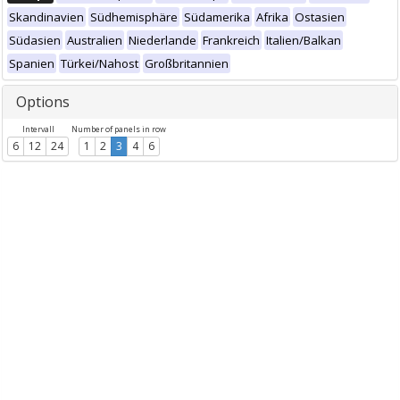
Skandinavien
Südhemisphäre
Südamerika
Afrika
Ostasien
Südasien
Australien
Niederlande
Frankreich
Italien/Balkan
Spanien
Türkei/Nahost
Großbritannien
Options
Intervall
Number of panels in row
6
12
24
1
2
3
4
6