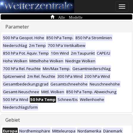
Toggle
naviga
Alle Modelle
Parameter
500 hPa Geopot. Höhe
850 hPa Temp.
850 hPa Stromlinien
Niederschlag
2m Temp
700 hPa Vertikalbew
850 hPa Pot. Äquiv. Temp
10m Wind
2m Taupunkt
CAPE/LI
Hohe Wolken
Mittelhohe Wolken
Niedrige Wolken
700 hPa Rel. Feuchte
Min/Max Temp.
Gesamtniederschlag
Spitzenwind
2m Rel. feuchte
300 hPa Wind
200 hPa Wind
Gesamtbedeckungsgrad
Gesamtschneehöhe
Neuschneehöhe
Gesamt-Neuschnee
Mittl. Wolken
850 hPa Temp. Abweichung
500 hPa Wind
50 hPa Temp
Schnee/Eis
Wellenhoehe
Niederschlagsform
Gebiet
Europa
Nordhemisphäre
Mitteleuropa
Nordamerika
Dänemark