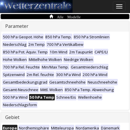
Toggle
naviga
Alle Modelle
Parameter
500 hPa Geopot. Höhe
850 hPa Temp.
850 hPa Stromlinien
Niederschlag
2m Temp
700 hPa Vertikalbew
850 hPa Pot. Äquiv. Temp
10m Wind
2m Taupunkt
CAPE/LI
Hohe Wolken
Mittelhohe Wolken
Niedrige Wolken
700 hPa Rel. Feuchte
Min/Max Temp.
Gesamtniederschlag
Spitzenwind
2m Rel. feuchte
300 hPa Wind
200 hPa Wind
Gesamtbedeckungsgrad
Gesamtschneehöhe
Neuschneehöhe
Gesamt-Neuschnee
Mittl. Wolken
850 hPa Temp. Abweichung
500 hPa Wind
50 hPa Temp
Schnee/Eis
Wellenhoehe
Niederschlagsform
Gebiet
Europa
Nordhemisphäre
Mitteleuropa
Nordamerika
Dänemark