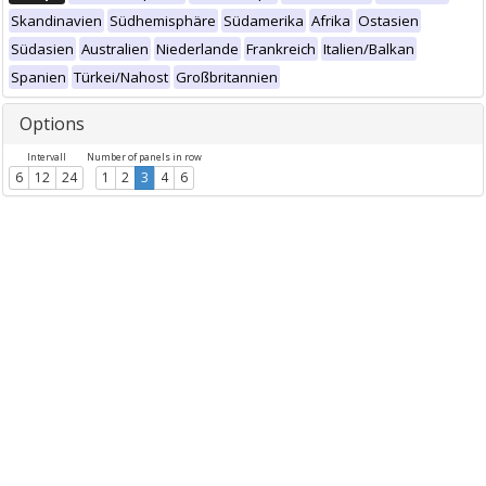
Skandinavien
Südhemisphäre
Südamerika
Afrika
Ostasien
Südasien
Australien
Niederlande
Frankreich
Italien/Balkan
Spanien
Türkei/Nahost
Großbritannien
Options
Intervall
Number of panels in row
6
12
24
1
2
3
4
6