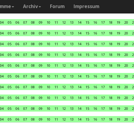
amme
Archiv
Forum
Impressum
04
05
06
07
08
09
10
11
12
13
14
15
16
17
18
19
20
2
04
05
06
07
08
09
10
11
12
13
14
15
16
17
18
19
20
2
04
05
06
07
08
09
10
11
12
13
14
15
16
17
18
19
20
2
04
05
06
07
08
09
10
11
12
13
14
15
16
17
18
19
20
2
04
05
06
07
08
09
10
11
12
13
14
15
16
17
18
19
20
2
04
05
06
07
08
09
10
11
12
13
14
15
16
17
18
19
20
2
04
05
06
07
08
09
10
11
12
13
14
15
16
17
18
19
20
2
04
05
06
07
08
09
10
11
12
13
14
15
16
17
18
19
20
2
04
05
06
07
08
09
10
11
12
13
14
15
16
17
18
19
20
2
04
05
06
07
08
09
10
11
12
13
14
15
16
17
18
19
20
2