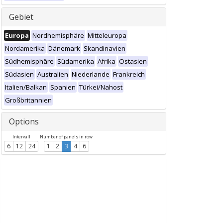
Gebiet
Europa
Nordhemisphäre
Mitteleuropa
Nordamerika
Dänemark
Skandinavien
Südhemisphäre
Südamerika
Afrika
Ostasien
Südasien
Australien
Niederlande
Frankreich
Italien/Balkan
Spanien
Türkei/Nahost
Großbritannien
Options
Intervall
Number of panels in row
6
12
24
1
2
3
4
6