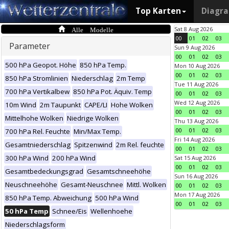
Top Karten
Diagr
Alle Modelle
Sat 8 Aug 2026
00
01
02
03
Parameter
Sun 9 Aug 2026
00
01
02
03
500 hPa Geopot. Höhe
850 hPa Temp.
Mon 10 Aug 2026
00
01
02
03
850 hPa Stromlinien
Niederschlag
2m Temp
Tue 11 Aug 2026
700 hPa Vertikalbew
850 hPa Pot. Äquiv. Temp
00
01
02
03
Wed 12 Aug 2026
10m Wind
2m Taupunkt
CAPE/LI
Hohe Wolken
00
01
02
03
Mittelhohe Wolken
Niedrige Wolken
Thu 13 Aug 2026
00
01
02
03
700 hPa Rel. Feuchte
Min/Max Temp.
Fri 14 Aug 2026
Gesamtniederschlag
Spitzenwind
2m Rel. feuchte
00
01
02
03
300 hPa Wind
200 hPa Wind
Sat 15 Aug 2026
00
01
02
03
Gesamtbedeckungsgrad
Gesamtschneehöhe
Sun 16 Aug 2026
Neuschneehöhe
Gesamt-Neuschnee
Mittl. Wolken
00
01
02
03
Mon 17 Aug 2026
850 hPa Temp. Abweichung
500 hPa Wind
00
01
02
03
50 hPa Temp
Schnee/Eis
Wellenhoehe
Niederschlagsform