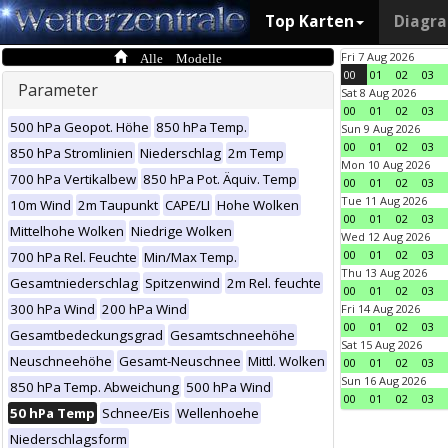
Top Karten
Diagr
Alle Modelle
Fri 7 Aug 2026
00
01
02
03
Parameter
Sat 8 Aug 2026
00
01
02
03
500 hPa Geopot. Höhe
850 hPa Temp.
Sun 9 Aug 2026
00
01
02
03
850 hPa Stromlinien
Niederschlag
2m Temp
Mon 10 Aug 2026
700 hPa Vertikalbew
850 hPa Pot. Äquiv. Temp
00
01
02
03
Tue 11 Aug 2026
10m Wind
2m Taupunkt
CAPE/LI
Hohe Wolken
00
01
02
03
Mittelhohe Wolken
Niedrige Wolken
Wed 12 Aug 2026
00
01
02
03
700 hPa Rel. Feuchte
Min/Max Temp.
Thu 13 Aug 2026
Gesamtniederschlag
Spitzenwind
2m Rel. feuchte
00
01
02
03
300 hPa Wind
200 hPa Wind
Fri 14 Aug 2026
00
01
02
03
Gesamtbedeckungsgrad
Gesamtschneehöhe
Sat 15 Aug 2026
Neuschneehöhe
Gesamt-Neuschnee
Mittl. Wolken
00
01
02
03
Sun 16 Aug 2026
850 hPa Temp. Abweichung
500 hPa Wind
00
01
02
03
50 hPa Temp
Schnee/Eis
Wellenhoehe
Niederschlagsform