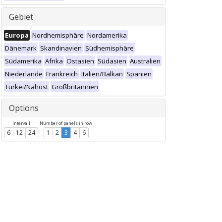
Gebiet
Europa
Nordhemisphäre
Nordamerika
Dänemark
Skandinavien
Südhemisphäre
Südamerika
Afrika
Ostasien
Südasien
Australien
Niederlande
Frankreich
Italien/Balkan
Spanien
Türkei/Nahost
Großbritannien
Options
Intervall
Number of panels in row
6
12
24
1
2
3
4
6