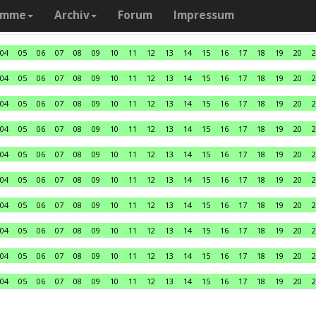
amme
Archiv
Forum
Impressum
04
05
06
07
08
09
10
11
12
13
14
15
16
17
18
19
20
2
04
05
06
07
08
09
10
11
12
13
14
15
16
17
18
19
20
2
04
05
06
07
08
09
10
11
12
13
14
15
16
17
18
19
20
2
04
05
06
07
08
09
10
11
12
13
14
15
16
17
18
19
20
2
04
05
06
07
08
09
10
11
12
13
14
15
16
17
18
19
20
2
04
05
06
07
08
09
10
11
12
13
14
15
16
17
18
19
20
2
04
05
06
07
08
09
10
11
12
13
14
15
16
17
18
19
20
2
04
05
06
07
08
09
10
11
12
13
14
15
16
17
18
19
20
2
04
05
06
07
08
09
10
11
12
13
14
15
16
17
18
19
20
2
04
05
06
07
08
09
10
11
12
13
14
15
16
17
18
19
20
2