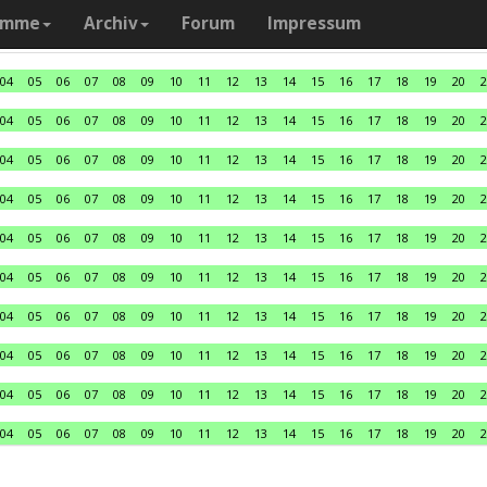
amme
Archiv
Forum
Impressum
04
05
06
07
08
09
10
11
12
13
14
15
16
17
18
19
20
2
04
05
06
07
08
09
10
11
12
13
14
15
16
17
18
19
20
2
04
05
06
07
08
09
10
11
12
13
14
15
16
17
18
19
20
2
04
05
06
07
08
09
10
11
12
13
14
15
16
17
18
19
20
2
04
05
06
07
08
09
10
11
12
13
14
15
16
17
18
19
20
2
04
05
06
07
08
09
10
11
12
13
14
15
16
17
18
19
20
2
04
05
06
07
08
09
10
11
12
13
14
15
16
17
18
19
20
2
04
05
06
07
08
09
10
11
12
13
14
15
16
17
18
19
20
2
04
05
06
07
08
09
10
11
12
13
14
15
16
17
18
19
20
2
04
05
06
07
08
09
10
11
12
13
14
15
16
17
18
19
20
2