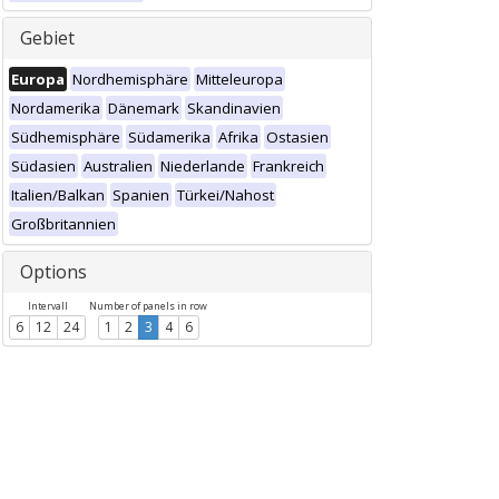
Gebiet
Europa
Nordhemisphäre
Mitteleuropa
Nordamerika
Dänemark
Skandinavien
Südhemisphäre
Südamerika
Afrika
Ostasien
Südasien
Australien
Niederlande
Frankreich
Italien/Balkan
Spanien
Türkei/Nahost
Großbritannien
Options
Intervall
Number of panels in row
6
12
24
1
2
3
4
6