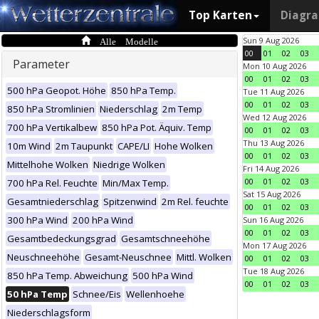
Top Karten
Diagr
Alle Modelle
Sun 9 Aug 2026
00
01
02
03
Parameter
Mon 10 Aug 2026
00
01
02
03
500 hPa Geopot. Höhe
850 hPa Temp.
Tue 11 Aug 2026
00
01
02
03
850 hPa Stromlinien
Niederschlag
2m Temp
Wed 12 Aug 2026
700 hPa Vertikalbew
850 hPa Pot. Äquiv. Temp
00
01
02
03
Thu 13 Aug 2026
10m Wind
2m Taupunkt
CAPE/LI
Hohe Wolken
00
01
02
03
Mittelhohe Wolken
Niedrige Wolken
Fri 14 Aug 2026
00
01
02
03
700 hPa Rel. Feuchte
Min/Max Temp.
Sat 15 Aug 2026
Gesamtniederschlag
Spitzenwind
2m Rel. feuchte
00
01
02
03
300 hPa Wind
200 hPa Wind
Sun 16 Aug 2026
00
01
02
03
Gesamtbedeckungsgrad
Gesamtschneehöhe
Mon 17 Aug 2026
Neuschneehöhe
Gesamt-Neuschnee
Mittl. Wolken
00
01
02
03
Tue 18 Aug 2026
850 hPa Temp. Abweichung
500 hPa Wind
00
01
02
03
50 hPa Temp
Schnee/Eis
Wellenhoehe
Niederschlagsform