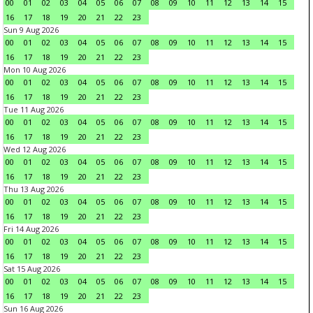
00
01
02
03
04
05
06
07
08
09
10
11
12
13
14
15
16
17
18
19
20
21
22
23
Sun 9 Aug 2026
00
01
02
03
04
05
06
07
08
09
10
11
12
13
14
15
16
17
18
19
20
21
22
23
Mon 10 Aug 2026
00
01
02
03
04
05
06
07
08
09
10
11
12
13
14
15
16
17
18
19
20
21
22
23
Tue 11 Aug 2026
00
01
02
03
04
05
06
07
08
09
10
11
12
13
14
15
16
17
18
19
20
21
22
23
Wed 12 Aug 2026
00
01
02
03
04
05
06
07
08
09
10
11
12
13
14
15
16
17
18
19
20
21
22
23
Thu 13 Aug 2026
00
01
02
03
04
05
06
07
08
09
10
11
12
13
14
15
16
17
18
19
20
21
22
23
Fri 14 Aug 2026
00
01
02
03
04
05
06
07
08
09
10
11
12
13
14
15
16
17
18
19
20
21
22
23
Sat 15 Aug 2026
00
01
02
03
04
05
06
07
08
09
10
11
12
13
14
15
16
17
18
19
20
21
22
23
Sun 16 Aug 2026