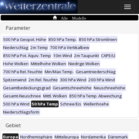
Toggle
naviga
Alle Modelle
Parameter
500 hPa Geopot. Höhe
850 hPa Temp.
850 hPa Stromlinien
Niederschlag
2m Temp
700 hPa Vertikalbew
850 hPa Pot. Äquiv. Temp
10m Wind
2m Taupunkt
CAPE/LI
Hohe Wolken
Mittelhohe Wolken
Niedrige Wolken
700 hPa Rel. Feuchte
Min/Max Temp.
Gesamtniederschlag
Spitzenwind
2m Rel. feuchte
300 hPa Wind
200 hPa Wind
Gesamtbedeckungsgrad
Gesamtschneehöhe
Neuschneehöhe
Gesamt-Neuschnee
Mittl. Wolken
850 hPa Temp. Abweichung
500 hPa Wind
50 hPa Temp
Schnee/Eis
Wellenhoehe
Niederschlagsform
Gebiet
Europa
Nordhemisphäre
Mitteleuropa
Nordamerika
Dänemark