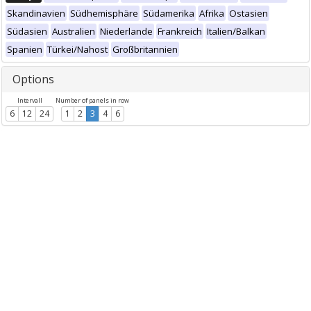
Skandinavien
Südhemisphäre
Südamerika
Afrika
Ostasien
Südasien
Australien
Niederlande
Frankreich
Italien/Balkan
Spanien
Türkei/Nahost
Großbritannien
Options
Intervall
Number of panels in row
6
12
24
1
2
3
4
6