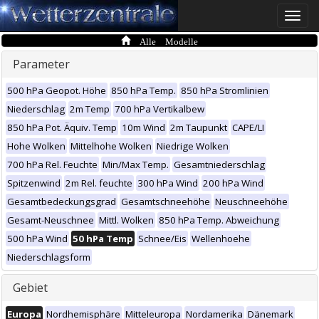
Toggle
naviga
Alle Modelle
Parameter
500 hPa Geopot. Höhe
850 hPa Temp.
850 hPa Stromlinien
Niederschlag
2m Temp
700 hPa Vertikalbew
850 hPa Pot. Äquiv. Temp
10m Wind
2m Taupunkt
CAPE/LI
Hohe Wolken
Mittelhohe Wolken
Niedrige Wolken
700 hPa Rel. Feuchte
Min/Max Temp.
Gesamtniederschlag
Spitzenwind
2m Rel. feuchte
300 hPa Wind
200 hPa Wind
Gesamtbedeckungsgrad
Gesamtschneehöhe
Neuschneehöhe
Gesamt-Neuschnee
Mittl. Wolken
850 hPa Temp. Abweichung
500 hPa Wind
50 hPa Temp
Schnee/Eis
Wellenhoehe
Niederschlagsform
Gebiet
Europa
Nordhemisphäre
Mitteleuropa
Nordamerika
Dänemark