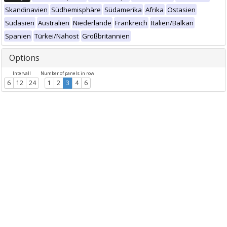
Skandinavien
Südhemisphäre
Südamerika
Afrika
Ostasien
Südasien
Australien
Niederlande
Frankreich
Italien/Balkan
Spanien
Türkei/Nahost
Großbritannien
Options
Intervall
Number of panels in row
6
12
24
1
2
3
4
6