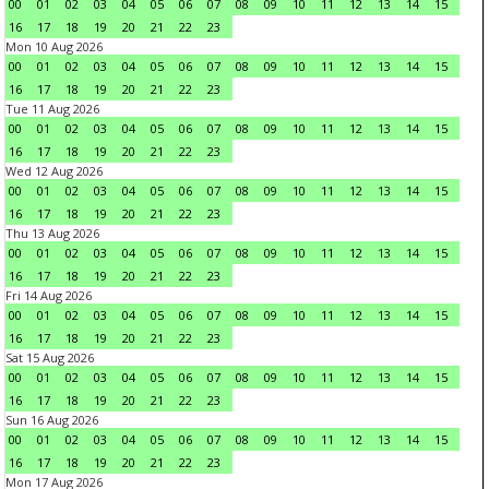
00
01
02
03
04
05
06
07
08
09
10
11
12
13
14
15
16
17
18
19
20
21
22
23
Mon 10 Aug 2026
00
01
02
03
04
05
06
07
08
09
10
11
12
13
14
15
16
17
18
19
20
21
22
23
Tue 11 Aug 2026
00
01
02
03
04
05
06
07
08
09
10
11
12
13
14
15
16
17
18
19
20
21
22
23
Wed 12 Aug 2026
00
01
02
03
04
05
06
07
08
09
10
11
12
13
14
15
16
17
18
19
20
21
22
23
Thu 13 Aug 2026
00
01
02
03
04
05
06
07
08
09
10
11
12
13
14
15
16
17
18
19
20
21
22
23
Fri 14 Aug 2026
00
01
02
03
04
05
06
07
08
09
10
11
12
13
14
15
16
17
18
19
20
21
22
23
Sat 15 Aug 2026
00
01
02
03
04
05
06
07
08
09
10
11
12
13
14
15
16
17
18
19
20
21
22
23
Sun 16 Aug 2026
00
01
02
03
04
05
06
07
08
09
10
11
12
13
14
15
16
17
18
19
20
21
22
23
Mon 17 Aug 2026