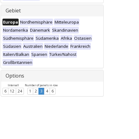
Gebiet
Europa
Nordhemisphäre
Mitteleuropa
Nordamerika
Dänemark
Skandinavien
Südhemisphäre
Südamerika
Afrika
Ostasien
Südasien
Australien
Niederlande
Frankreich
Italien/Balkan
Spanien
Türkei/Nahost
Großbritannien
Options
Intervall
Number of panels in row
6
12
24
1
2
3
4
6