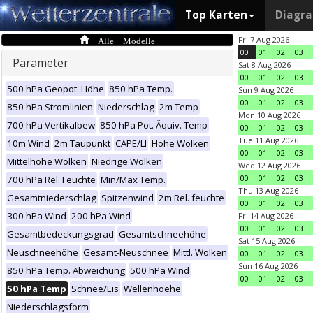
Top Karten
Diagr
Alle Modelle
Fri 7 Aug 2026
00
01
02
03
Parameter
Sat 8 Aug 2026
00
01
02
03
500 hPa Geopot. Höhe
850 hPa Temp.
Sun 9 Aug 2026
00
01
02
03
850 hPa Stromlinien
Niederschlag
2m Temp
Mon 10 Aug 2026
700 hPa Vertikalbew
850 hPa Pot. Äquiv. Temp
00
01
02
03
Tue 11 Aug 2026
10m Wind
2m Taupunkt
CAPE/LI
Hohe Wolken
00
01
02
03
Mittelhohe Wolken
Niedrige Wolken
Wed 12 Aug 2026
00
01
02
03
700 hPa Rel. Feuchte
Min/Max Temp.
Thu 13 Aug 2026
Gesamtniederschlag
Spitzenwind
2m Rel. feuchte
00
01
02
03
300 hPa Wind
200 hPa Wind
Fri 14 Aug 2026
00
01
02
03
Gesamtbedeckungsgrad
Gesamtschneehöhe
Sat 15 Aug 2026
Neuschneehöhe
Gesamt-Neuschnee
Mittl. Wolken
00
01
02
03
Sun 16 Aug 2026
850 hPa Temp. Abweichung
500 hPa Wind
00
01
02
03
50 hPa Temp
Schnee/Eis
Wellenhoehe
Niederschlagsform