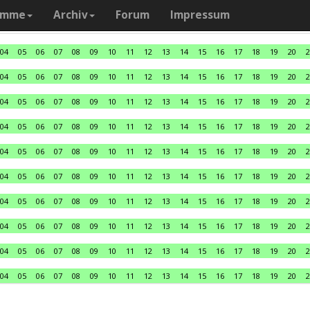
amme
Archiv
Forum
Impressum
04
05
06
07
08
09
10
11
12
13
14
15
16
17
18
19
20
2
04
05
06
07
08
09
10
11
12
13
14
15
16
17
18
19
20
2
04
05
06
07
08
09
10
11
12
13
14
15
16
17
18
19
20
2
04
05
06
07
08
09
10
11
12
13
14
15
16
17
18
19
20
2
04
05
06
07
08
09
10
11
12
13
14
15
16
17
18
19
20
2
04
05
06
07
08
09
10
11
12
13
14
15
16
17
18
19
20
2
04
05
06
07
08
09
10
11
12
13
14
15
16
17
18
19
20
2
04
05
06
07
08
09
10
11
12
13
14
15
16
17
18
19
20
2
04
05
06
07
08
09
10
11
12
13
14
15
16
17
18
19
20
2
04
05
06
07
08
09
10
11
12
13
14
15
16
17
18
19
20
2