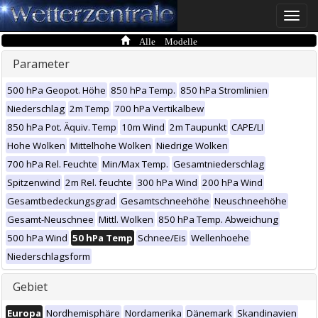
Toggle
naviga
Alle Modelle
Parameter
500 hPa Geopot. Höhe
850 hPa Temp.
850 hPa Stromlinien
Niederschlag
2m Temp
700 hPa Vertikalbew
850 hPa Pot. Äquiv. Temp
10m Wind
2m Taupunkt
CAPE/LI
Hohe Wolken
Mittelhohe Wolken
Niedrige Wolken
700 hPa Rel. Feuchte
Min/Max Temp.
Gesamtniederschlag
Spitzenwind
2m Rel. feuchte
300 hPa Wind
200 hPa Wind
Gesamtbedeckungsgrad
Gesamtschneehöhe
Neuschneehöhe
Gesamt-Neuschnee
Mittl. Wolken
850 hPa Temp. Abweichung
500 hPa Wind
50 hPa Temp
Schnee/Eis
Wellenhoehe
Niederschlagsform
Gebiet
Europa
Nordhemisphäre
Nordamerika
Dänemark
Skandinavien