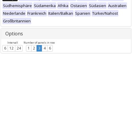
Südhemisphäre
Südamerika
Afrika
Ostasien
Südasien
Australien
Niederlande
Frankreich
Italien/Balkan
Spanien
Türkei/Nahost
Großbritannien
Options
Intervall
Number of panels in row
6
12
24
1
2
3
4
6