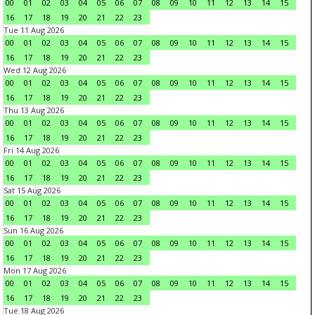
00
01
02
03
04
05
06
07
08
09
10
11
12
13
14
15
16
17
18
19
20
21
22
23
Tue 11 Aug 2026
00
01
02
03
04
05
06
07
08
09
10
11
12
13
14
15
16
17
18
19
20
21
22
23
Wed 12 Aug 2026
00
01
02
03
04
05
06
07
08
09
10
11
12
13
14
15
16
17
18
19
20
21
22
23
Thu 13 Aug 2026
00
01
02
03
04
05
06
07
08
09
10
11
12
13
14
15
16
17
18
19
20
21
22
23
Fri 14 Aug 2026
00
01
02
03
04
05
06
07
08
09
10
11
12
13
14
15
16
17
18
19
20
21
22
23
Sat 15 Aug 2026
00
01
02
03
04
05
06
07
08
09
10
11
12
13
14
15
16
17
18
19
20
21
22
23
Sun 16 Aug 2026
00
01
02
03
04
05
06
07
08
09
10
11
12
13
14
15
16
17
18
19
20
21
22
23
Mon 17 Aug 2026
00
01
02
03
04
05
06
07
08
09
10
11
12
13
14
15
16
17
18
19
20
21
22
23
Tue 18 Aug 2026