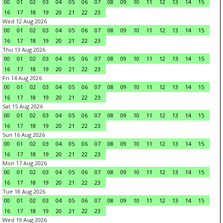
00
01
02
03
04
05
06
07
08
09
10
11
12
13
14
15
16
17
18
19
20
21
22
23
Wed 12 Aug 2026
00
01
02
03
04
05
06
07
08
09
10
11
12
13
14
15
16
17
18
19
20
21
22
23
Thu 13 Aug 2026
00
01
02
03
04
05
06
07
08
09
10
11
12
13
14
15
16
17
18
19
20
21
22
23
Fri 14 Aug 2026
00
01
02
03
04
05
06
07
08
09
10
11
12
13
14
15
16
17
18
19
20
21
22
23
Sat 15 Aug 2026
00
01
02
03
04
05
06
07
08
09
10
11
12
13
14
15
16
17
18
19
20
21
22
23
Sun 16 Aug 2026
00
01
02
03
04
05
06
07
08
09
10
11
12
13
14
15
16
17
18
19
20
21
22
23
Mon 17 Aug 2026
00
01
02
03
04
05
06
07
08
09
10
11
12
13
14
15
16
17
18
19
20
21
22
23
Tue 18 Aug 2026
00
01
02
03
04
05
06
07
08
09
10
11
12
13
14
15
16
17
18
19
20
21
22
23
Wed 19 Aug 2026