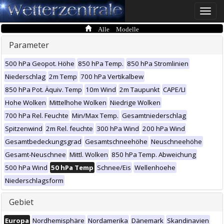
Toggle
naviga
Alle Modelle
Parameter
500 hPa Geopot. Höhe
850 hPa Temp.
850 hPa Stromlinien
Niederschlag
2m Temp
700 hPa Vertikalbew
850 hPa Pot. Äquiv. Temp
10m Wind
2m Taupunkt
CAPE/LI
Hohe Wolken
Mittelhohe Wolken
Niedrige Wolken
700 hPa Rel. Feuchte
Min/Max Temp.
Gesamtniederschlag
Spitzenwind
2m Rel. feuchte
300 hPa Wind
200 hPa Wind
Gesamtbedeckungsgrad
Gesamtschneehöhe
Neuschneehöhe
Gesamt-Neuschnee
Mittl. Wolken
850 hPa Temp. Abweichung
500 hPa Wind
50 hPa Temp
Schnee/Eis
Wellenhoehe
Niederschlagsform
Gebiet
Europa
Nordhemisphäre
Nordamerika
Dänemark
Skandinavien