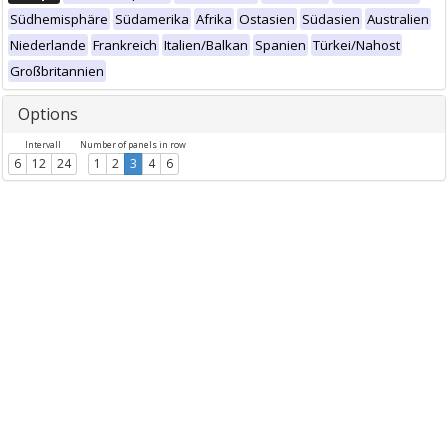
Südhemisphäre
Südamerika
Afrika
Ostasien
Südasien
Australien
Niederlande
Frankreich
Italien/Balkan
Spanien
Türkei/Nahost
Großbritannien
Options
Intervall
Number of panels in row
6
12
24
1
2
3
4
6