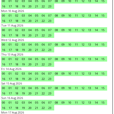
00
01
02
03
04
05
06
07
08
09
10
11
12
13
14
15
16
17
18
19
20
21
22
23
Mon 10 Aug 2026
00
01
02
03
04
05
06
07
08
09
10
11
12
13
14
15
16
17
18
19
20
21
22
23
Tue 11 Aug 2026
00
01
02
03
04
05
06
07
08
09
10
11
12
13
14
15
16
17
18
19
20
21
22
23
Wed 12 Aug 2026
00
01
02
03
04
05
06
07
08
09
10
11
12
13
14
15
16
17
18
19
20
21
22
23
Thu 13 Aug 2026
00
01
02
03
04
05
06
07
08
09
10
11
12
13
14
15
16
17
18
19
20
21
22
23
Fri 14 Aug 2026
00
01
02
03
04
05
06
07
08
09
10
11
12
13
14
15
16
17
18
19
20
21
22
23
Sat 15 Aug 2026
00
01
02
03
04
05
06
07
08
09
10
11
12
13
14
15
16
17
18
19
20
21
22
23
Sun 16 Aug 2026
00
01
02
03
04
05
06
07
08
09
10
11
12
13
14
15
16
17
18
19
20
21
22
23
Mon 17 Aug 2026