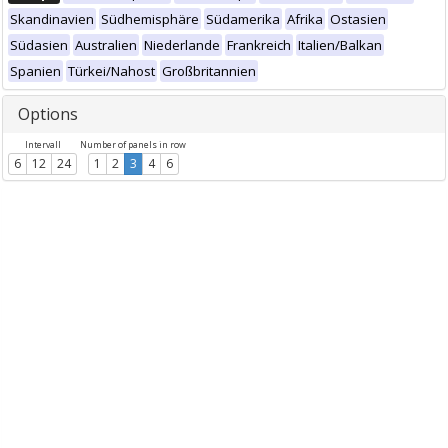
Skandinavien
Südhemisphäre
Südamerika
Afrika
Ostasien
Südasien
Australien
Niederlande
Frankreich
Italien/Balkan
Spanien
Türkei/Nahost
Großbritannien
Options
Intervall
Number of panels in row
6
12
24
1
2
3
4
6