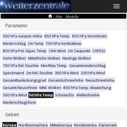
Toggle
naviga
Alle Modelle
Parameter
500 hPa Geopot. Höhe
850 hPa Temp.
850 hPa Stromlinien
Niederschlag
2m Temp
700 hPa Vertikalbew
850 hPa Pot. Äquiv. Temp
10m Wind
2m Taupunkt
CAPE/LI
Hohe Wolken
Mittelhohe Wolken
Niedrige Wolken
700 hPa Rel. Feuchte
Min/Max Temp.
Gesamtniederschlag
Spitzenwind
2m Rel. feuchte
300 hPa Wind
200 hPa Wind
Gesamtbedeckungsgrad
Gesamtschneehöhe
Neuschneehöhe
Gesamt-Neuschnee
Mittl. Wolken
850 hPa Temp. Abweichung
500 hPa Wind
50 hPa Temp
Schnee/Eis
Wellenhoehe
Niederschlagsform
Gebiet
Europa
Nordhemisphäre
Mitteleuropa
Nordamerika
Dänemark