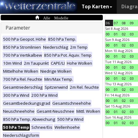
Top Karten
Diagr
Alle Modelle
06
07
08
09
Parameter
Sat 8 Aug 2026
00
01
02
03
500 hPa Geopot. Höhe
850 hPa Temp.
Sun 9 Aug 2026
00
01
02
03
850 hPa Stromlinien
Niederschlag
2m Temp
Mon 10 Aug 2026
700 hPa Vertikalbew
850 hPa Pot. Äquiv. Temp
00
01
02
03
Tue 11 Aug 2026
10m Wind
2m Taupunkt
CAPE/LI
Hohe Wolken
00
01
02
03
Mittelhohe Wolken
Niedrige Wolken
Wed 12 Aug 2026
00
01
02
03
700 hPa Rel. Feuchte
Min/Max Temp.
Thu 13 Aug 2026
Gesamtniederschlag
Spitzenwind
2m Rel. feuchte
00
01
02
03
300 hPa Wind
200 hPa Wind
Fri 14 Aug 2026
00
01
02
03
Gesamtbedeckungsgrad
Gesamtschneehöhe
Sat 15 Aug 2026
Neuschneehöhe
Gesamt-Neuschnee
Mittl. Wolken
00
01
02
03
Sun 16 Aug 2026
850 hPa Temp. Abweichung
500 hPa Wind
00
01
02
03
50 hPa Temp
Schnee/Eis
Wellenhoehe
Niederschlagsform