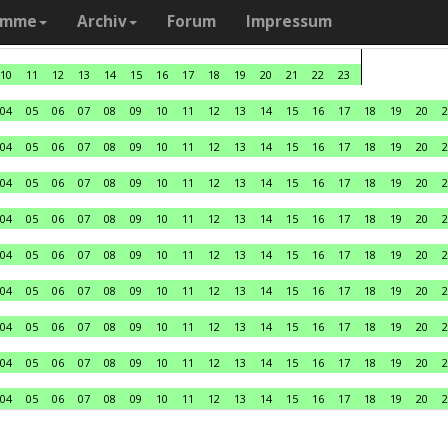
amme
Archiv
Forum
Impressum
10
11
12
13
14
15
16
17
18
19
20
21
22
23
04
05
06
07
08
09
10
11
12
13
14
15
16
17
18
19
20
2
04
05
06
07
08
09
10
11
12
13
14
15
16
17
18
19
20
2
04
05
06
07
08
09
10
11
12
13
14
15
16
17
18
19
20
2
04
05
06
07
08
09
10
11
12
13
14
15
16
17
18
19
20
2
04
05
06
07
08
09
10
11
12
13
14
15
16
17
18
19
20
2
04
05
06
07
08
09
10
11
12
13
14
15
16
17
18
19
20
2
04
05
06
07
08
09
10
11
12
13
14
15
16
17
18
19
20
2
04
05
06
07
08
09
10
11
12
13
14
15
16
17
18
19
20
2
04
05
06
07
08
09
10
11
12
13
14
15
16
17
18
19
20
2