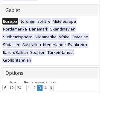
Gebiet
Europa
Nordhemisphäre
Mitteleuropa
Nordamerika
Dänemark
Skandinavien
Südhemisphäre
Südamerika
Afrika
Ostasien
Südasien
Australien
Niederlande
Frankreich
Italien/Balkan
Spanien
Türkei/Nahost
Großbritannien
Options
Intervall
Number of panels in row
6
12
24
1
2
3
4
6