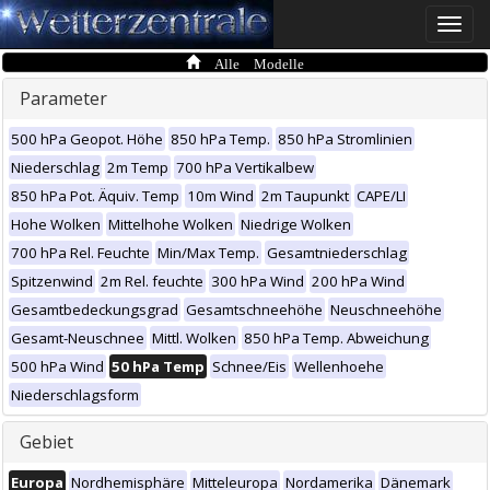
Toggle
naviga
Alle Modelle
Parameter
500 hPa Geopot. Höhe
850 hPa Temp.
850 hPa Stromlinien
Niederschlag
2m Temp
700 hPa Vertikalbew
850 hPa Pot. Äquiv. Temp
10m Wind
2m Taupunkt
CAPE/LI
Hohe Wolken
Mittelhohe Wolken
Niedrige Wolken
700 hPa Rel. Feuchte
Min/Max Temp.
Gesamtniederschlag
Spitzenwind
2m Rel. feuchte
300 hPa Wind
200 hPa Wind
Gesamtbedeckungsgrad
Gesamtschneehöhe
Neuschneehöhe
Gesamt-Neuschnee
Mittl. Wolken
850 hPa Temp. Abweichung
500 hPa Wind
50 hPa Temp
Schnee/Eis
Wellenhoehe
Niederschlagsform
Gebiet
Europa
Nordhemisphäre
Mitteleuropa
Nordamerika
Dänemark