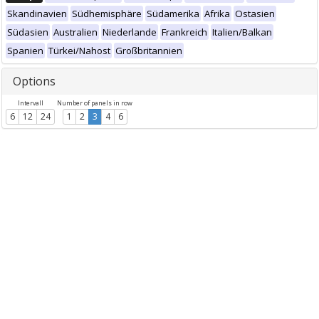
Skandinavien
Südhemisphäre
Südamerika
Afrika
Ostasien
Südasien
Australien
Niederlande
Frankreich
Italien/Balkan
Spanien
Türkei/Nahost
Großbritannien
Options
Intervall
Number of panels in row
6
12
24
1
2
3
4
6