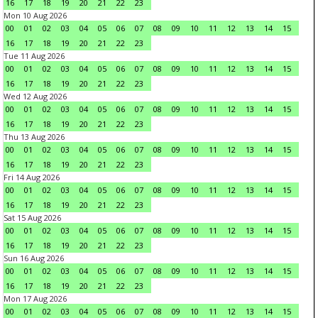
16
17
18
19
20
21
22
23
Mon 10 Aug 2026
00
01
02
03
04
05
06
07
08
09
10
11
12
13
14
15
16
17
18
19
20
21
22
23
Tue 11 Aug 2026
00
01
02
03
04
05
06
07
08
09
10
11
12
13
14
15
16
17
18
19
20
21
22
23
Wed 12 Aug 2026
00
01
02
03
04
05
06
07
08
09
10
11
12
13
14
15
16
17
18
19
20
21
22
23
Thu 13 Aug 2026
00
01
02
03
04
05
06
07
08
09
10
11
12
13
14
15
16
17
18
19
20
21
22
23
Fri 14 Aug 2026
00
01
02
03
04
05
06
07
08
09
10
11
12
13
14
15
16
17
18
19
20
21
22
23
Sat 15 Aug 2026
00
01
02
03
04
05
06
07
08
09
10
11
12
13
14
15
16
17
18
19
20
21
22
23
Sun 16 Aug 2026
00
01
02
03
04
05
06
07
08
09
10
11
12
13
14
15
16
17
18
19
20
21
22
23
Mon 17 Aug 2026
00
01
02
03
04
05
06
07
08
09
10
11
12
13
14
15