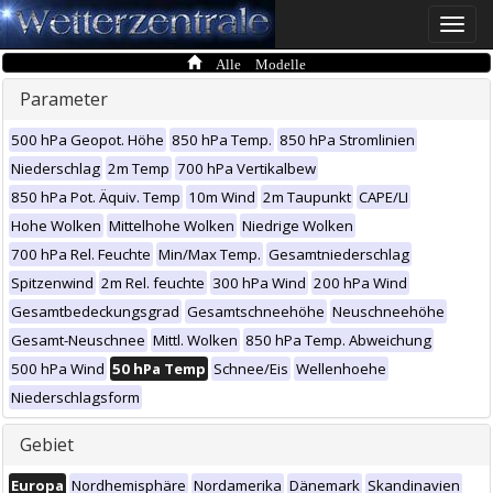
Toggle
naviga
Alle Modelle
Parameter
500 hPa Geopot. Höhe
850 hPa Temp.
850 hPa Stromlinien
Niederschlag
2m Temp
700 hPa Vertikalbew
850 hPa Pot. Äquiv. Temp
10m Wind
2m Taupunkt
CAPE/LI
Hohe Wolken
Mittelhohe Wolken
Niedrige Wolken
700 hPa Rel. Feuchte
Min/Max Temp.
Gesamtniederschlag
Spitzenwind
2m Rel. feuchte
300 hPa Wind
200 hPa Wind
Gesamtbedeckungsgrad
Gesamtschneehöhe
Neuschneehöhe
Gesamt-Neuschnee
Mittl. Wolken
850 hPa Temp. Abweichung
500 hPa Wind
50 hPa Temp
Schnee/Eis
Wellenhoehe
Niederschlagsform
Gebiet
Europa
Nordhemisphäre
Nordamerika
Dänemark
Skandinavien