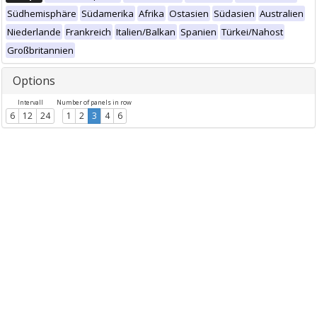
Südhemisphäre
Südamerika
Afrika
Ostasien
Südasien
Australien
Niederlande
Frankreich
Italien/Balkan
Spanien
Türkei/Nahost
Großbritannien
Options
Intervall
Number of panels in row
6
12
24
1
2
3
4
6