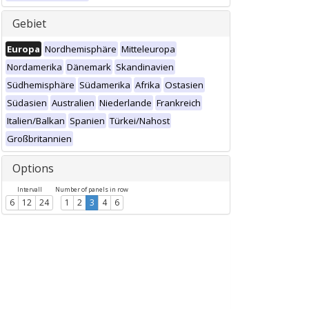
Gebiet
Europa
Nordhemisphäre
Mitteleuropa
Nordamerika
Dänemark
Skandinavien
Südhemisphäre
Südamerika
Afrika
Ostasien
Südasien
Australien
Niederlande
Frankreich
Italien/Balkan
Spanien
Türkei/Nahost
Großbritannien
Options
Intervall
Number of panels in row
6
12
24
1
2
3
4
6