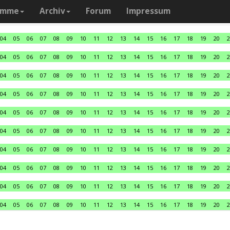
amme
Archiv
Forum
Impressum
04
05
06
07
08
09
10
11
12
13
14
15
16
17
18
19
20
2
04
05
06
07
08
09
10
11
12
13
14
15
16
17
18
19
20
2
04
05
06
07
08
09
10
11
12
13
14
15
16
17
18
19
20
2
04
05
06
07
08
09
10
11
12
13
14
15
16
17
18
19
20
2
04
05
06
07
08
09
10
11
12
13
14
15
16
17
18
19
20
2
04
05
06
07
08
09
10
11
12
13
14
15
16
17
18
19
20
2
04
05
06
07
08
09
10
11
12
13
14
15
16
17
18
19
20
2
04
05
06
07
08
09
10
11
12
13
14
15
16
17
18
19
20
2
04
05
06
07
08
09
10
11
12
13
14
15
16
17
18
19
20
2
04
05
06
07
08
09
10
11
12
13
14
15
16
17
18
19
20
2