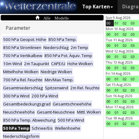
Top Karten
Diagr
Alle Modelle
Sun 9 Aug 2026
00
01
02
03
Parameter
Mon 10 Aug 2026
00
01
02
03
500 hPa Geopot. Höhe
850 hPa Temp.
Tue 11 Aug 2026
00
01
02
03
850 hPa Stromlinien
Niederschlag
2m Temp
Wed 12 Aug 2026
700 hPa Vertikalbew
850 hPa Pot. Äquiv. Temp
00
01
02
03
Thu 13 Aug 2026
10m Wind
2m Taupunkt
CAPE/LI
Hohe Wolken
00
01
02
03
Mittelhohe Wolken
Niedrige Wolken
Fri 14 Aug 2026
00
01
02
03
700 hPa Rel. Feuchte
Min/Max Temp.
Sat 15 Aug 2026
Gesamtniederschlag
Spitzenwind
2m Rel. feuchte
00
01
02
03
300 hPa Wind
200 hPa Wind
Sun 16 Aug 2026
00
01
02
03
Gesamtbedeckungsgrad
Gesamtschneehöhe
Mon 17 Aug 2026
Neuschneehöhe
Gesamt-Neuschnee
Mittl. Wolken
00
01
02
03
Tue 18 Aug 2026
850 hPa Temp. Abweichung
500 hPa Wind
00
01
02
03
50 hPa Temp
Schnee/Eis
Wellenhoehe
Niederschlagsform