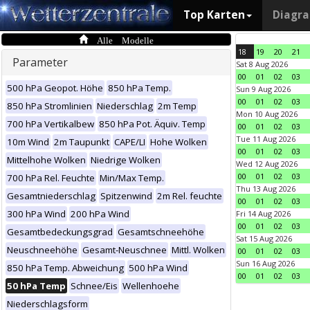
Top Karten
Diagr
Alle Modelle
18
19
20
21
Parameter
Sat 8 Aug 2026
00
01
02
03
500 hPa Geopot. Höhe
850 hPa Temp.
Sun 9 Aug 2026
00
01
02
03
850 hPa Stromlinien
Niederschlag
2m Temp
Mon 10 Aug 2026
700 hPa Vertikalbew
850 hPa Pot. Äquiv. Temp
00
01
02
03
Tue 11 Aug 2026
10m Wind
2m Taupunkt
CAPE/LI
Hohe Wolken
00
01
02
03
Mittelhohe Wolken
Niedrige Wolken
Wed 12 Aug 2026
00
01
02
03
700 hPa Rel. Feuchte
Min/Max Temp.
Thu 13 Aug 2026
Gesamtniederschlag
Spitzenwind
2m Rel. feuchte
00
01
02
03
300 hPa Wind
200 hPa Wind
Fri 14 Aug 2026
00
01
02
03
Gesamtbedeckungsgrad
Gesamtschneehöhe
Sat 15 Aug 2026
Neuschneehöhe
Gesamt-Neuschnee
Mittl. Wolken
00
01
02
03
Sun 16 Aug 2026
850 hPa Temp. Abweichung
500 hPa Wind
00
01
02
03
50 hPa Temp
Schnee/Eis
Wellenhoehe
Niederschlagsform