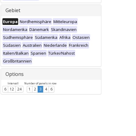
Gebiet
Europa
Nordhemisphäre
Mitteleuropa
Nordamerika
Dänemark
Skandinavien
Südhemisphäre
Südamerika
Afrika
Ostasien
Südasien
Australien
Niederlande
Frankreich
Italien/Balkan
Spanien
Türkei/Nahost
Großbritannien
Options
Intervall
Number of panels in row
6
12
24
1
2
3
4
6