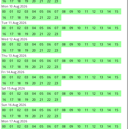
16
17
18
19
20
21
22
23
Mon 10 Aug 2026
00
01
02
03
04
05
06
07
08
09
10
11
12
13
14
15
16
17
18
19
20
21
22
23
Tue 11 Aug 2026
00
01
02
03
04
05
06
07
08
09
10
11
12
13
14
15
16
17
18
19
20
21
22
23
Wed 12 Aug 2026
00
01
02
03
04
05
06
07
08
09
10
11
12
13
14
15
16
17
18
19
20
21
22
23
Thu 13 Aug 2026
00
01
02
03
04
05
06
07
08
09
10
11
12
13
14
15
16
17
18
19
20
21
22
23
Fri 14 Aug 2026
00
01
02
03
04
05
06
07
08
09
10
11
12
13
14
15
16
17
18
19
20
21
22
23
Sat 15 Aug 2026
00
01
02
03
04
05
06
07
08
09
10
11
12
13
14
15
16
17
18
19
20
21
22
23
Sun 16 Aug 2026
00
01
02
03
04
05
06
07
08
09
10
11
12
13
14
15
16
17
18
19
20
21
22
23
Mon 17 Aug 2026
00
01
02
03
04
05
06
07
08
09
10
11
12
13
14
15