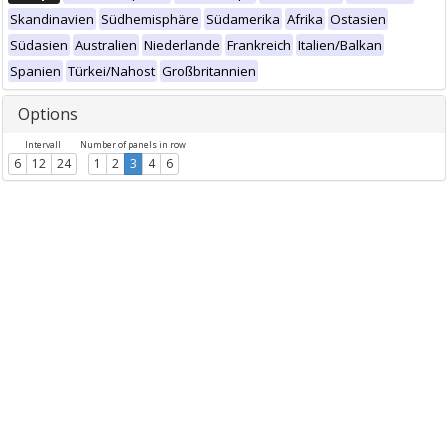
Skandinavien
Südhemisphäre
Südamerika
Afrika
Ostasien
Südasien
Australien
Niederlande
Frankreich
Italien/Balkan
Spanien
Türkei/Nahost
Großbritannien
Options
Intervall
Number of panels in row
6
12
24
1
2
3
4
6