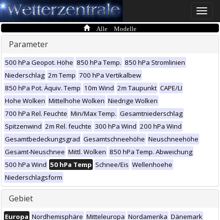
Toggle
naviga
Alle Modelle
Parameter
500 hPa Geopot. Höhe
850 hPa Temp.
850 hPa Stromlinien
Niederschlag
2m Temp
700 hPa Vertikalbew
850 hPa Pot. Äquiv. Temp
10m Wind
2m Taupunkt
CAPE/LI
Hohe Wolken
Mittelhohe Wolken
Niedrige Wolken
700 hPa Rel. Feuchte
Min/Max Temp.
Gesamtniederschlag
Spitzenwind
2m Rel. feuchte
300 hPa Wind
200 hPa Wind
Gesamtbedeckungsgrad
Gesamtschneehöhe
Neuschneehöhe
Gesamt-Neuschnee
Mittl. Wolken
850 hPa Temp. Abweichung
500 hPa Wind
50 hPa Temp
Schnee/Eis
Wellenhoehe
Niederschlagsform
Gebiet
Europa
Nordhemisphäre
Mitteleuropa
Nordamerika
Dänemark