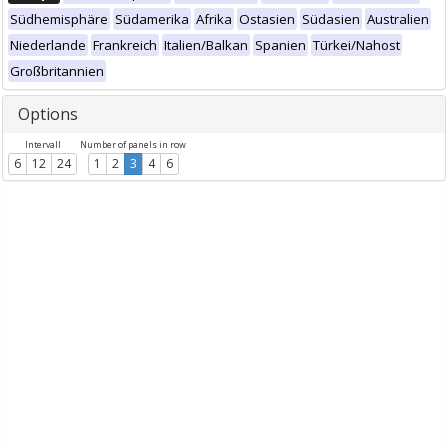
Südhemisphäre
Südamerika
Afrika
Ostasien
Südasien
Australien
Niederlande
Frankreich
Italien/Balkan
Spanien
Türkei/Nahost
Großbritannien
Options
Intervall
Number of panels in row
6
12
24
1
2
3
4
6