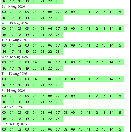
16
17
18
19
20
21
22
23
Sun 9 Aug 2026
00
01
02
03
04
05
06
07
08
09
10
11
12
13
14
15
16
17
18
19
20
21
22
23
Mon 10 Aug 2026
00
01
02
03
04
05
06
07
08
09
10
11
12
13
14
15
16
17
18
19
20
21
22
23
Tue 11 Aug 2026
00
01
02
03
04
05
06
07
08
09
10
11
12
13
14
15
16
17
18
19
20
21
22
23
Wed 12 Aug 2026
00
01
02
03
04
05
06
07
08
09
10
11
12
13
14
15
16
17
18
19
20
21
22
23
Thu 13 Aug 2026
00
01
02
03
04
05
06
07
08
09
10
11
12
13
14
15
16
17
18
19
20
21
22
23
Fri 14 Aug 2026
00
01
02
03
04
05
06
07
08
09
10
11
12
13
14
15
16
17
18
19
20
21
22
23
Sat 15 Aug 2026
00
01
02
03
04
05
06
07
08
09
10
11
12
13
14
15
16
17
18
19
20
21
22
23
Sun 16 Aug 2026
00
01
02
03
04
05
06
07
08
09
10
11
12
13
14
15