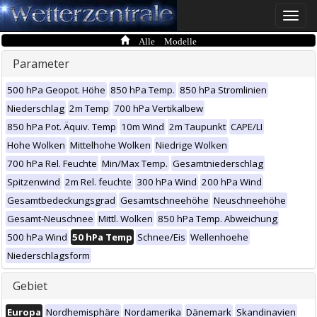
Toggle
naviga
Alle Modelle
Parameter
500 hPa Geopot. Höhe
850 hPa Temp.
850 hPa Stromlinien
Niederschlag
2m Temp
700 hPa Vertikalbew
850 hPa Pot. Äquiv. Temp
10m Wind
2m Taupunkt
CAPE/LI
Hohe Wolken
Mittelhohe Wolken
Niedrige Wolken
700 hPa Rel. Feuchte
Min/Max Temp.
Gesamtniederschlag
Spitzenwind
2m Rel. feuchte
300 hPa Wind
200 hPa Wind
Gesamtbedeckungsgrad
Gesamtschneehöhe
Neuschneehöhe
Gesamt-Neuschnee
Mittl. Wolken
850 hPa Temp. Abweichung
500 hPa Wind
50 hPa Temp
Schnee/Eis
Wellenhoehe
Niederschlagsform
Gebiet
Europa
Nordhemisphäre
Nordamerika
Dänemark
Skandinavien