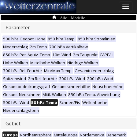
Toggle
naviga
Alle Modelle
Parameter
500 hPa Geopot. Höhe
850 hPa Temp.
850 hPa Stromlinien
Niederschlag
2m Temp
700 hPa Vertikalbew
850 hPa Pot. Äquiv. Temp
10m Wind
2m Taupunkt
CAPE/LI
Hohe Wolken
Mittelhohe Wolken
Niedrige Wolken
700 hPa Rel. Feuchte
Min/Max Temp.
Gesamtniederschlag
Spitzenwind
2m Rel. feuchte
300 hPa Wind
200 hPa Wind
Gesamtbedeckungsgrad
Gesamtschneehöhe
Neuschneehöhe
Gesamt-Neuschnee
Mittl. Wolken
850 hPa Temp. Abweichung
500 hPa Wind
50 hPa Temp
Schnee/Eis
Wellenhoehe
Niederschlagsform
Gebiet
Europa
Nordhemisphäre
Mitteleuropa
Nordamerika
Dänemark