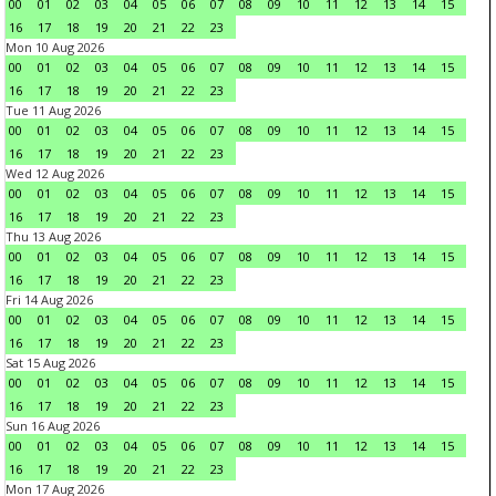
00
01
02
03
04
05
06
07
08
09
10
11
12
13
14
15
16
17
18
19
20
21
22
23
Mon 10 Aug 2026
00
01
02
03
04
05
06
07
08
09
10
11
12
13
14
15
16
17
18
19
20
21
22
23
Tue 11 Aug 2026
00
01
02
03
04
05
06
07
08
09
10
11
12
13
14
15
16
17
18
19
20
21
22
23
Wed 12 Aug 2026
00
01
02
03
04
05
06
07
08
09
10
11
12
13
14
15
16
17
18
19
20
21
22
23
Thu 13 Aug 2026
00
01
02
03
04
05
06
07
08
09
10
11
12
13
14
15
16
17
18
19
20
21
22
23
Fri 14 Aug 2026
00
01
02
03
04
05
06
07
08
09
10
11
12
13
14
15
16
17
18
19
20
21
22
23
Sat 15 Aug 2026
00
01
02
03
04
05
06
07
08
09
10
11
12
13
14
15
16
17
18
19
20
21
22
23
Sun 16 Aug 2026
00
01
02
03
04
05
06
07
08
09
10
11
12
13
14
15
16
17
18
19
20
21
22
23
Mon 17 Aug 2026