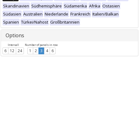
Skandinavien
Südhemisphäre
Südamerika
Afrika
Ostasien
Südasien
Australien
Niederlande
Frankreich
Italien/Balkan
Spanien
Türkei/Nahost
Großbritannien
Options
Intervall
Number of panels in row
6
12
24
1
2
3
4
6