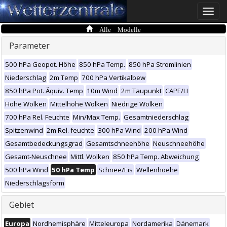
Toggle
naviga
Alle Modelle
Parameter
500 hPa Geopot. Höhe
850 hPa Temp.
850 hPa Stromlinien
Niederschlag
2m Temp
700 hPa Vertikalbew
850 hPa Pot. Äquiv. Temp
10m Wind
2m Taupunkt
CAPE/LI
Hohe Wolken
Mittelhohe Wolken
Niedrige Wolken
700 hPa Rel. Feuchte
Min/Max Temp.
Gesamtniederschlag
Spitzenwind
2m Rel. feuchte
300 hPa Wind
200 hPa Wind
Gesamtbedeckungsgrad
Gesamtschneehöhe
Neuschneehöhe
Gesamt-Neuschnee
Mittl. Wolken
850 hPa Temp. Abweichung
500 hPa Wind
50 hPa Temp
Schnee/Eis
Wellenhoehe
Niederschlagsform
Gebiet
Europa
Nordhemisphäre
Mitteleuropa
Nordamerika
Dänemark