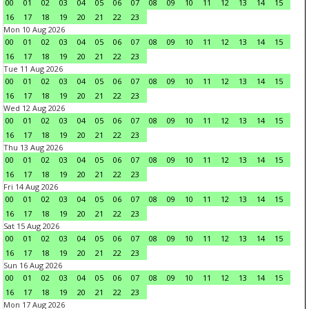
00
01
02
03
04
05
06
07
08
09
10
11
12
13
14
15
16
17
18
19
20
21
22
23
Mon 10 Aug 2026
00
01
02
03
04
05
06
07
08
09
10
11
12
13
14
15
16
17
18
19
20
21
22
23
Tue 11 Aug 2026
00
01
02
03
04
05
06
07
08
09
10
11
12
13
14
15
16
17
18
19
20
21
22
23
Wed 12 Aug 2026
00
01
02
03
04
05
06
07
08
09
10
11
12
13
14
15
16
17
18
19
20
21
22
23
Thu 13 Aug 2026
00
01
02
03
04
05
06
07
08
09
10
11
12
13
14
15
16
17
18
19
20
21
22
23
Fri 14 Aug 2026
00
01
02
03
04
05
06
07
08
09
10
11
12
13
14
15
16
17
18
19
20
21
22
23
Sat 15 Aug 2026
00
01
02
03
04
05
06
07
08
09
10
11
12
13
14
15
16
17
18
19
20
21
22
23
Sun 16 Aug 2026
00
01
02
03
04
05
06
07
08
09
10
11
12
13
14
15
16
17
18
19
20
21
22
23
Mon 17 Aug 2026