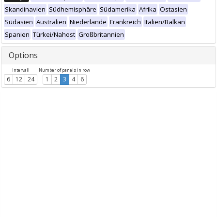
Skandinavien
Südhemisphäre
Südamerika
Afrika
Ostasien
Südasien
Australien
Niederlande
Frankreich
Italien/Balkan
Spanien
Türkei/Nahost
Großbritannien
Options
Intervall
Number of panels in row
6
12
24
1
2
3
4
6