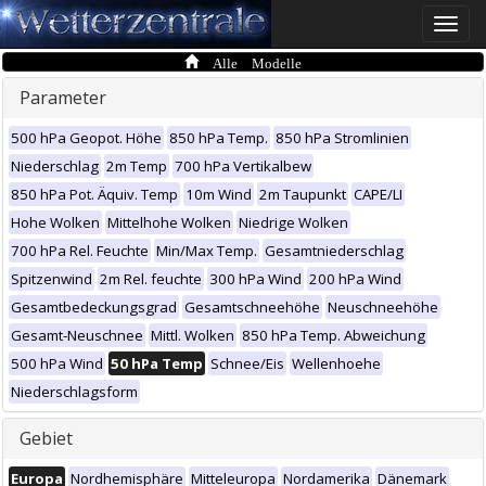
Toggle
naviga
Alle Modelle
Parameter
500 hPa Geopot. Höhe
850 hPa Temp.
850 hPa Stromlinien
Niederschlag
2m Temp
700 hPa Vertikalbew
850 hPa Pot. Äquiv. Temp
10m Wind
2m Taupunkt
CAPE/LI
Hohe Wolken
Mittelhohe Wolken
Niedrige Wolken
700 hPa Rel. Feuchte
Min/Max Temp.
Gesamtniederschlag
Spitzenwind
2m Rel. feuchte
300 hPa Wind
200 hPa Wind
Gesamtbedeckungsgrad
Gesamtschneehöhe
Neuschneehöhe
Gesamt-Neuschnee
Mittl. Wolken
850 hPa Temp. Abweichung
500 hPa Wind
50 hPa Temp
Schnee/Eis
Wellenhoehe
Niederschlagsform
Gebiet
Europa
Nordhemisphäre
Mitteleuropa
Nordamerika
Dänemark