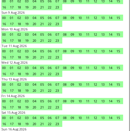
00
01
02
03
04
05
06
07
08
09
10
11
12
13
14
15
16
17
18
19
20
21
22
23
Sun 9 Aug 2026
00
01
02
03
04
05
06
07
08
09
10
11
12
13
14
15
16
17
18
19
20
21
22
23
Mon 10 Aug 2026
00
01
02
03
04
05
06
07
08
09
10
11
12
13
14
15
16
17
18
19
20
21
22
23
Tue 11 Aug 2026
00
01
02
03
04
05
06
07
08
09
10
11
12
13
14
15
16
17
18
19
20
21
22
23
Wed 12 Aug 2026
00
01
02
03
04
05
06
07
08
09
10
11
12
13
14
15
16
17
18
19
20
21
22
23
Thu 13 Aug 2026
00
01
02
03
04
05
06
07
08
09
10
11
12
13
14
15
16
17
18
19
20
21
22
23
Fri 14 Aug 2026
00
01
02
03
04
05
06
07
08
09
10
11
12
13
14
15
16
17
18
19
20
21
22
23
Sat 15 Aug 2026
00
01
02
03
04
05
06
07
08
09
10
11
12
13
14
15
16
17
18
19
20
21
22
23
Sun 16 Aug 2026