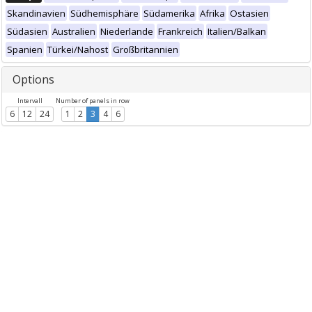
Skandinavien
Südhemisphäre
Südamerika
Afrika
Ostasien
Südasien
Australien
Niederlande
Frankreich
Italien/Balkan
Spanien
Türkei/Nahost
Großbritannien
Options
Intervall
Number of panels in row
6
12
24
1
2
3
4
6