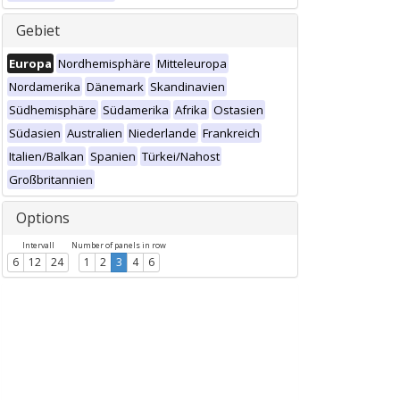
Gebiet
Europa
Nordhemisphäre
Mitteleuropa
Nordamerika
Dänemark
Skandinavien
Südhemisphäre
Südamerika
Afrika
Ostasien
Südasien
Australien
Niederlande
Frankreich
Italien/Balkan
Spanien
Türkei/Nahost
Großbritannien
Options
Intervall
Number of panels in row
6
12
24
1
2
3
4
6