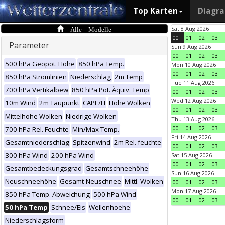
Top Karten
Diagr
Alle Modelle
Sat 8 Aug 2026
00
01
02
03
Parameter
Sun 9 Aug 2026
00
01
02
03
500 hPa Geopot. Höhe
850 hPa Temp.
Mon 10 Aug 2026
00
01
02
03
850 hPa Stromlinien
Niederschlag
2m Temp
Tue 11 Aug 2026
700 hPa Vertikalbew
850 hPa Pot. Äquiv. Temp
00
01
02
03
Wed 12 Aug 2026
10m Wind
2m Taupunkt
CAPE/LI
Hohe Wolken
00
01
02
03
Mittelhohe Wolken
Niedrige Wolken
Thu 13 Aug 2026
00
01
02
03
700 hPa Rel. Feuchte
Min/Max Temp.
Fri 14 Aug 2026
Gesamtniederschlag
Spitzenwind
2m Rel. feuchte
00
01
02
03
300 hPa Wind
200 hPa Wind
Sat 15 Aug 2026
00
01
02
03
Gesamtbedeckungsgrad
Gesamtschneehöhe
Sun 16 Aug 2026
Neuschneehöhe
Gesamt-Neuschnee
Mittl. Wolken
00
01
02
03
Mon 17 Aug 2026
850 hPa Temp. Abweichung
500 hPa Wind
00
01
02
03
50 hPa Temp
Schnee/Eis
Wellenhoehe
Niederschlagsform