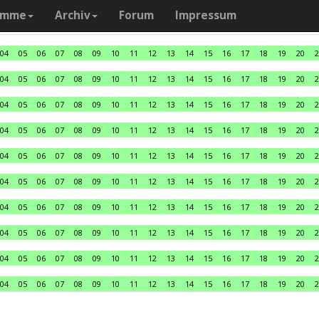
amme
Archiv
Forum
Impressum
04
05
06
07
08
09
10
11
12
13
14
15
16
17
18
19
20
2
04
05
06
07
08
09
10
11
12
13
14
15
16
17
18
19
20
2
04
05
06
07
08
09
10
11
12
13
14
15
16
17
18
19
20
2
04
05
06
07
08
09
10
11
12
13
14
15
16
17
18
19
20
2
04
05
06
07
08
09
10
11
12
13
14
15
16
17
18
19
20
2
04
05
06
07
08
09
10
11
12
13
14
15
16
17
18
19
20
2
04
05
06
07
08
09
10
11
12
13
14
15
16
17
18
19
20
2
04
05
06
07
08
09
10
11
12
13
14
15
16
17
18
19
20
2
04
05
06
07
08
09
10
11
12
13
14
15
16
17
18
19
20
2
04
05
06
07
08
09
10
11
12
13
14
15
16
17
18
19
20
2