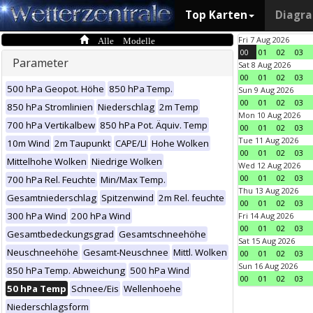
Top Karten
Diagr
Alle Modelle
Fri 7 Aug 2026
00
01
02
03
Parameter
Sat 8 Aug 2026
00
01
02
03
500 hPa Geopot. Höhe
850 hPa Temp.
Sun 9 Aug 2026
00
01
02
03
850 hPa Stromlinien
Niederschlag
2m Temp
Mon 10 Aug 2026
700 hPa Vertikalbew
850 hPa Pot. Äquiv. Temp
00
01
02
03
Tue 11 Aug 2026
10m Wind
2m Taupunkt
CAPE/LI
Hohe Wolken
00
01
02
03
Mittelhohe Wolken
Niedrige Wolken
Wed 12 Aug 2026
00
01
02
03
700 hPa Rel. Feuchte
Min/Max Temp.
Thu 13 Aug 2026
Gesamtniederschlag
Spitzenwind
2m Rel. feuchte
00
01
02
03
300 hPa Wind
200 hPa Wind
Fri 14 Aug 2026
00
01
02
03
Gesamtbedeckungsgrad
Gesamtschneehöhe
Sat 15 Aug 2026
Neuschneehöhe
Gesamt-Neuschnee
Mittl. Wolken
00
01
02
03
Sun 16 Aug 2026
850 hPa Temp. Abweichung
500 hPa Wind
00
01
02
03
50 hPa Temp
Schnee/Eis
Wellenhoehe
Niederschlagsform