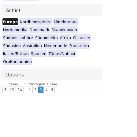
Gebiet
Europa
Nordhemisphäre
Mitteleuropa
Nordamerika
Dänemark
Skandinavien
Südhemisphäre
Südamerika
Afrika
Ostasien
Südasien
Australien
Niederlande
Frankreich
Italien/Balkan
Spanien
Türkei/Nahost
Großbritannien
Options
Intervall
Number of panels in row
6
12
24
1
2
3
4
6