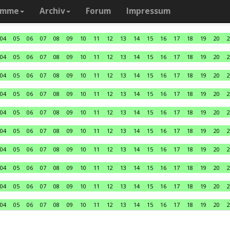
amme
Archiv
Forum
Impressum
04
05
06
07
08
09
10
11
12
13
14
15
16
17
18
19
20
2
04
05
06
07
08
09
10
11
12
13
14
15
16
17
18
19
20
2
04
05
06
07
08
09
10
11
12
13
14
15
16
17
18
19
20
2
04
05
06
07
08
09
10
11
12
13
14
15
16
17
18
19
20
2
04
05
06
07
08
09
10
11
12
13
14
15
16
17
18
19
20
2
04
05
06
07
08
09
10
11
12
13
14
15
16
17
18
19
20
2
04
05
06
07
08
09
10
11
12
13
14
15
16
17
18
19
20
2
04
05
06
07
08
09
10
11
12
13
14
15
16
17
18
19
20
2
04
05
06
07
08
09
10
11
12
13
14
15
16
17
18
19
20
2
04
05
06
07
08
09
10
11
12
13
14
15
16
17
18
19
20
2