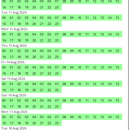
00
01
02
03
04
05
06
07
08
09
10
11
12
13
14
15
16
17
18
19
20
21
22
23
Tue 11 Aug 2026
00
01
02
03
04
05
06
07
08
09
10
11
12
13
14
15
16
17
18
19
20
21
22
23
Wed 12 Aug 2026
00
01
02
03
04
05
06
07
08
09
10
11
12
13
14
15
16
17
18
19
20
21
22
23
Thu 13 Aug 2026
00
01
02
03
04
05
06
07
08
09
10
11
12
13
14
15
16
17
18
19
20
21
22
23
Fri 14 Aug 2026
00
01
02
03
04
05
06
07
08
09
10
11
12
13
14
15
16
17
18
19
20
21
22
23
Sat 15 Aug 2026
00
01
02
03
04
05
06
07
08
09
10
11
12
13
14
15
16
17
18
19
20
21
22
23
Sun 16 Aug 2026
00
01
02
03
04
05
06
07
08
09
10
11
12
13
14
15
16
17
18
19
20
21
22
23
Mon 17 Aug 2026
00
01
02
03
04
05
06
07
08
09
10
11
12
13
14
15
16
17
18
19
20
21
22
23
Tue 18 Aug 2026