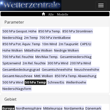
Toggle
naviga
Alle Modelle
Parameter
500 hPa Geopot. Höhe
850 hPa Temp.
850 hPa Stromlinien
Niederschlag
2m Temp
700 hPa Vertikalbew
850 hPa Pot. Äquiv. Temp
10m Wind
2m Taupunkt
CAPE/LI
Hohe Wolken
Mittelhohe Wolken
Niedrige Wolken
700 hPa Rel. Feuchte
Min/Max Temp.
Gesamtniederschlag
Spitzenwind
2m Rel. feuchte
300 hPa Wind
200 hPa Wind
Gesamtbedeckungsgrad
Gesamtschneehöhe
Neuschneehöhe
Gesamt-Neuschnee
Mittl. Wolken
850 hPa Temp. Abweichung
500 hPa Wind
50 hPa Temp
Schnee/Eis
Wellenhoehe
Niederschlagsform
Gebiet
Europa
Nordhemisphäre
Mitteleuropa
Nordamerika
Dänemark