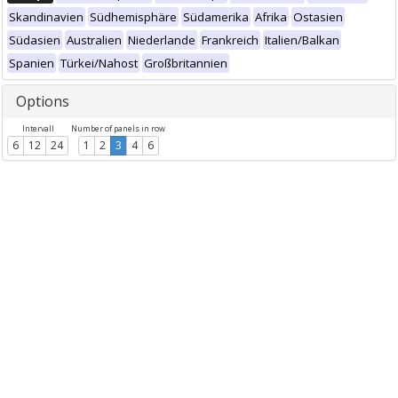
Skandinavien
Südhemisphäre
Südamerika
Afrika
Ostasien
Südasien
Australien
Niederlande
Frankreich
Italien/Balkan
Spanien
Türkei/Nahost
Großbritannien
Options
Intervall
Number of panels in row
6
12
24
1
2
3
4
6