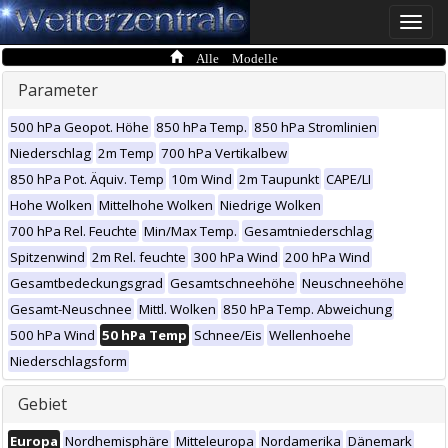
Toggle
naviga
Alle Modelle
Parameter
500 hPa Geopot. Höhe
850 hPa Temp.
850 hPa Stromlinien
Niederschlag
2m Temp
700 hPa Vertikalbew
850 hPa Pot. Äquiv. Temp
10m Wind
2m Taupunkt
CAPE/LI
Hohe Wolken
Mittelhohe Wolken
Niedrige Wolken
700 hPa Rel. Feuchte
Min/Max Temp.
Gesamtniederschlag
Spitzenwind
2m Rel. feuchte
300 hPa Wind
200 hPa Wind
Gesamtbedeckungsgrad
Gesamtschneehöhe
Neuschneehöhe
Gesamt-Neuschnee
Mittl. Wolken
850 hPa Temp. Abweichung
500 hPa Wind
50 hPa Temp
Schnee/Eis
Wellenhoehe
Niederschlagsform
Gebiet
Europa
Nordhemisphäre
Mitteleuropa
Nordamerika
Dänemark