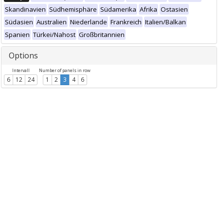
Skandinavien
Südhemisphäre
Südamerika
Afrika
Ostasien
Südasien
Australien
Niederlande
Frankreich
Italien/Balkan
Spanien
Türkei/Nahost
Großbritannien
Options
Intervall
Number of panels in row
6
12
24
1
2
3
4
6