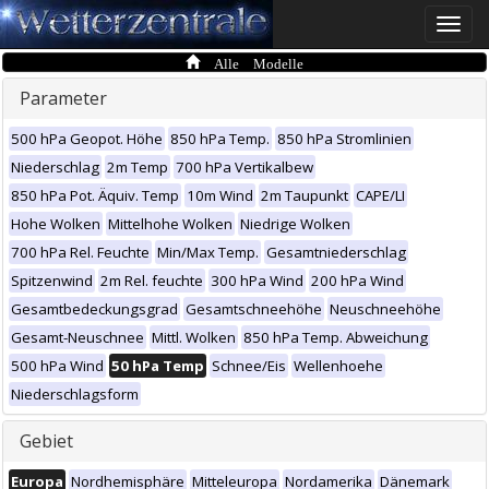
Toggle
naviga
Alle Modelle
Parameter
500 hPa Geopot. Höhe
850 hPa Temp.
850 hPa Stromlinien
Niederschlag
2m Temp
700 hPa Vertikalbew
850 hPa Pot. Äquiv. Temp
10m Wind
2m Taupunkt
CAPE/LI
Hohe Wolken
Mittelhohe Wolken
Niedrige Wolken
700 hPa Rel. Feuchte
Min/Max Temp.
Gesamtniederschlag
Spitzenwind
2m Rel. feuchte
300 hPa Wind
200 hPa Wind
Gesamtbedeckungsgrad
Gesamtschneehöhe
Neuschneehöhe
Gesamt-Neuschnee
Mittl. Wolken
850 hPa Temp. Abweichung
500 hPa Wind
50 hPa Temp
Schnee/Eis
Wellenhoehe
Niederschlagsform
Gebiet
Europa
Nordhemisphäre
Mitteleuropa
Nordamerika
Dänemark