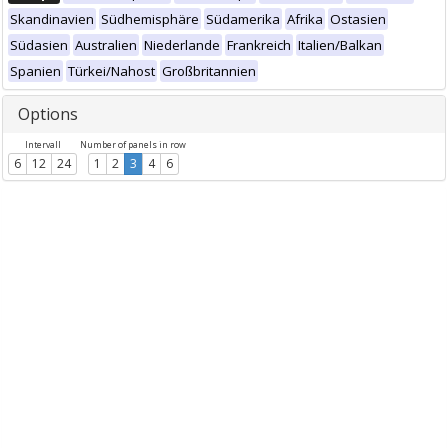
Skandinavien
Südhemisphäre
Südamerika
Afrika
Ostasien
Südasien
Australien
Niederlande
Frankreich
Italien/Balkan
Spanien
Türkei/Nahost
Großbritannien
Options
Intervall
Number of panels in row
6
12
24
1
2
3
4
6