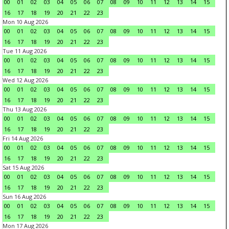
00
01
02
03
04
05
06
07
08
09
10
11
12
13
14
15
16
17
18
19
20
21
22
23
Mon 10 Aug 2026
00
01
02
03
04
05
06
07
08
09
10
11
12
13
14
15
16
17
18
19
20
21
22
23
Tue 11 Aug 2026
00
01
02
03
04
05
06
07
08
09
10
11
12
13
14
15
16
17
18
19
20
21
22
23
Wed 12 Aug 2026
00
01
02
03
04
05
06
07
08
09
10
11
12
13
14
15
16
17
18
19
20
21
22
23
Thu 13 Aug 2026
00
01
02
03
04
05
06
07
08
09
10
11
12
13
14
15
16
17
18
19
20
21
22
23
Fri 14 Aug 2026
00
01
02
03
04
05
06
07
08
09
10
11
12
13
14
15
16
17
18
19
20
21
22
23
Sat 15 Aug 2026
00
01
02
03
04
05
06
07
08
09
10
11
12
13
14
15
16
17
18
19
20
21
22
23
Sun 16 Aug 2026
00
01
02
03
04
05
06
07
08
09
10
11
12
13
14
15
16
17
18
19
20
21
22
23
Mon 17 Aug 2026