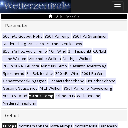
Toggle
naviga
Alle Modelle
Parameter
500 hPa Geopot. Höhe
850 hPa Temp.
850 hPa Stromlinien
Niederschlag
2m Temp
700 hPa Vertikalbew
850 hPa Pot. Äquiv. Temp
10m Wind
2m Taupunkt
CAPE/LI
Hohe Wolken
Mittelhohe Wolken
Niedrige Wolken
700 hPa Rel. Feuchte
Min/Max Temp.
Gesamtniederschlag
Spitzenwind
2m Rel. feuchte
300 hPa Wind
200 hPa Wind
Gesamtbedeckungsgrad
Gesamtschneehöhe
Neuschneehöhe
Gesamt-Neuschnee
Mittl. Wolken
850 hPa Temp. Abweichung
500 hPa Wind
50 hPa Temp
Schnee/Eis
Wellenhoehe
Niederschlagsform
Gebiet
Europa
Nordhemisphäre
Mitteleuropa
Nordamerika
Dänemark