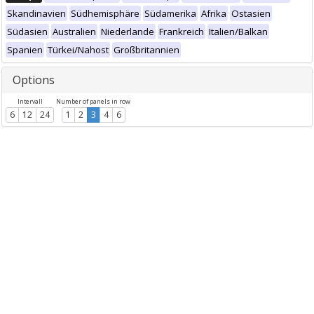
Skandinavien
Südhemisphäre
Südamerika
Afrika
Ostasien
Südasien
Australien
Niederlande
Frankreich
Italien/Balkan
Spanien
Türkei/Nahost
Großbritannien
Options
Intervall
Number of panels in row
6
12
24
1
2
3
4
6