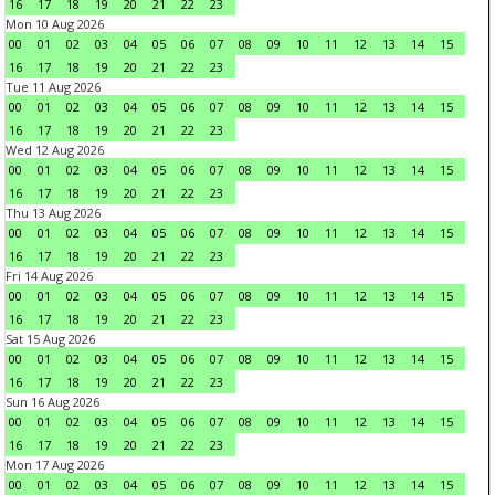
16
17
18
19
20
21
22
23
Mon 10 Aug 2026
00
01
02
03
04
05
06
07
08
09
10
11
12
13
14
15
16
17
18
19
20
21
22
23
Tue 11 Aug 2026
00
01
02
03
04
05
06
07
08
09
10
11
12
13
14
15
16
17
18
19
20
21
22
23
Wed 12 Aug 2026
00
01
02
03
04
05
06
07
08
09
10
11
12
13
14
15
16
17
18
19
20
21
22
23
Thu 13 Aug 2026
00
01
02
03
04
05
06
07
08
09
10
11
12
13
14
15
16
17
18
19
20
21
22
23
Fri 14 Aug 2026
00
01
02
03
04
05
06
07
08
09
10
11
12
13
14
15
16
17
18
19
20
21
22
23
Sat 15 Aug 2026
00
01
02
03
04
05
06
07
08
09
10
11
12
13
14
15
16
17
18
19
20
21
22
23
Sun 16 Aug 2026
00
01
02
03
04
05
06
07
08
09
10
11
12
13
14
15
16
17
18
19
20
21
22
23
Mon 17 Aug 2026
00
01
02
03
04
05
06
07
08
09
10
11
12
13
14
15