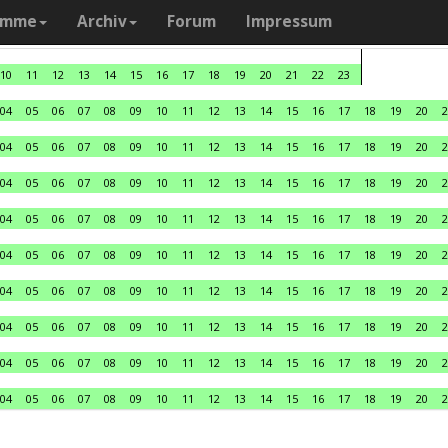
amme
Archiv
Forum
Impressum
10
11
12
13
14
15
16
17
18
19
20
21
22
23
04
05
06
07
08
09
10
11
12
13
14
15
16
17
18
19
20
2
04
05
06
07
08
09
10
11
12
13
14
15
16
17
18
19
20
2
04
05
06
07
08
09
10
11
12
13
14
15
16
17
18
19
20
2
04
05
06
07
08
09
10
11
12
13
14
15
16
17
18
19
20
2
04
05
06
07
08
09
10
11
12
13
14
15
16
17
18
19
20
2
04
05
06
07
08
09
10
11
12
13
14
15
16
17
18
19
20
2
04
05
06
07
08
09
10
11
12
13
14
15
16
17
18
19
20
2
04
05
06
07
08
09
10
11
12
13
14
15
16
17
18
19
20
2
04
05
06
07
08
09
10
11
12
13
14
15
16
17
18
19
20
2