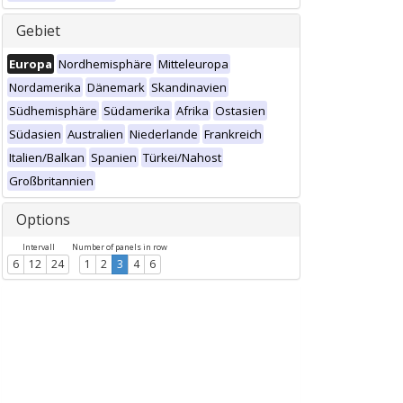
Gebiet
Europa
Nordhemisphäre
Mitteleuropa
Nordamerika
Dänemark
Skandinavien
Südhemisphäre
Südamerika
Afrika
Ostasien
Südasien
Australien
Niederlande
Frankreich
Italien/Balkan
Spanien
Türkei/Nahost
Großbritannien
Options
Intervall
Number of panels in row
6
12
24
1
2
3
4
6