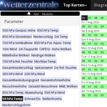
Top Karten
Diagr
Alle Modelle
06
07
08
09
Parameter
Fri 7 Aug 2026
00
01
02
03
500 hPa Geopot. Höhe
850 hPa Temp.
Sat 8 Aug 2026
00
01
02
03
850 hPa Stromlinien
Niederschlag
2m Temp
Sun 9 Aug 2026
700 hPa Vertikalbew
850 hPa Pot. Äquiv. Temp
00
01
02
03
Mon 10 Aug 2026
10m Wind
2m Taupunkt
CAPE/LI
Hohe Wolken
00
01
02
03
Mittelhohe Wolken
Niedrige Wolken
Tue 11 Aug 2026
00
01
02
03
700 hPa Rel. Feuchte
Min/Max Temp.
Wed 12 Aug 2026
Gesamtniederschlag
Spitzenwind
2m Rel. feuchte
00
01
02
03
300 hPa Wind
200 hPa Wind
Thu 13 Aug 2026
00
01
02
03
Gesamtbedeckungsgrad
Gesamtschneehöhe
Fri 14 Aug 2026
Neuschneehöhe
Gesamt-Neuschnee
Mittl. Wolken
00
01
02
03
Sat 15 Aug 2026
850 hPa Temp. Abweichung
500 hPa Wind
00
01
02
03
50 hPa Temp
Schnee/Eis
Wellenhoehe
Niederschlagsform