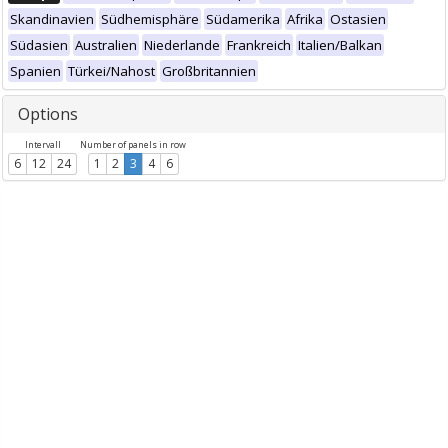
Skandinavien
Südhemisphäre
Südamerika
Afrika
Ostasien
Südasien
Australien
Niederlande
Frankreich
Italien/Balkan
Spanien
Türkei/Nahost
Großbritannien
Options
Intervall
Number of panels in row
6
12
24
1
2
3
4
6