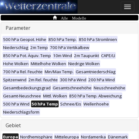
Toggle
naviga
Alle Modelle
Parameter
500 hPa Geopot. Höhe
850 hPa Temp.
850 hPa Stromlinien
Niederschlag
2m Temp
700 hPa Vertikalbew
850 hPa Pot. Äquiv. Temp
10m Wind
2m Taupunkt
CAPE/LI
Hohe Wolken
Mittelhohe Wolken
Niedrige Wolken
700 hPa Rel. Feuchte
Min/Max Temp.
Gesamtniederschlag
Spitzenwind
2m Rel. feuchte
300 hPa Wind
200 hPa Wind
Gesamtbedeckungsgrad
Gesamtschneehöhe
Neuschneehöhe
Gesamt-Neuschnee
Mittl. Wolken
850 hPa Temp. Abweichung
500 hPa Wind
50 hPa Temp
Schnee/Eis
Wellenhoehe
Niederschlagsform
Gebiet
Europa
Nordhemisphäre
Mitteleuropa
Nordamerika
Dänemark