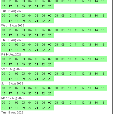
00
01
02
03
04
05
06
07
08
09
10
11
12
13
14
15
16
17
18
19
20
21
22
23
Tue 11 Aug 2026
00
01
02
03
04
05
06
07
08
09
10
11
12
13
14
15
16
17
18
19
20
21
22
23
Wed 12 Aug 2026
00
01
02
03
04
05
06
07
08
09
10
11
12
13
14
15
16
17
18
19
20
21
22
23
Thu 13 Aug 2026
00
01
02
03
04
05
06
07
08
09
10
11
12
13
14
15
16
17
18
19
20
21
22
23
Fri 14 Aug 2026
00
01
02
03
04
05
06
07
08
09
10
11
12
13
14
15
16
17
18
19
20
21
22
23
Sat 15 Aug 2026
00
01
02
03
04
05
06
07
08
09
10
11
12
13
14
15
16
17
18
19
20
21
22
23
Sun 16 Aug 2026
00
01
02
03
04
05
06
07
08
09
10
11
12
13
14
15
16
17
18
19
20
21
22
23
Mon 17 Aug 2026
00
01
02
03
04
05
06
07
08
09
10
11
12
13
14
15
16
17
18
19
20
21
22
23
Tue 18 Aug 2026