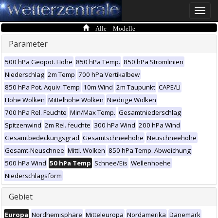
Toggle
naviga
Alle Modelle
Parameter
500 hPa Geopot. Höhe
850 hPa Temp.
850 hPa Stromlinien
Niederschlag
2m Temp
700 hPa Vertikalbew
850 hPa Pot. Äquiv. Temp
10m Wind
2m Taupunkt
CAPE/LI
Hohe Wolken
Mittelhohe Wolken
Niedrige Wolken
700 hPa Rel. Feuchte
Min/Max Temp.
Gesamtniederschlag
Spitzenwind
2m Rel. feuchte
300 hPa Wind
200 hPa Wind
Gesamtbedeckungsgrad
Gesamtschneehöhe
Neuschneehöhe
Gesamt-Neuschnee
Mittl. Wolken
850 hPa Temp. Abweichung
500 hPa Wind
50 hPa Temp
Schnee/Eis
Wellenhoehe
Niederschlagsform
Gebiet
Europa
Nordhemisphäre
Mitteleuropa
Nordamerika
Dänemark