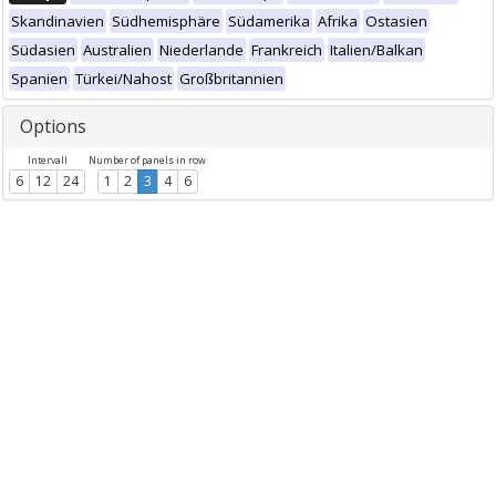
Skandinavien
Südhemisphäre
Südamerika
Afrika
Ostasien
Südasien
Australien
Niederlande
Frankreich
Italien/Balkan
Spanien
Türkei/Nahost
Großbritannien
Options
Intervall
Number of panels in row
6
12
24
1
2
3
4
6