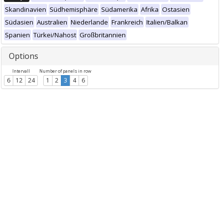
Skandinavien
Südhemisphäre
Südamerika
Afrika
Ostasien
Südasien
Australien
Niederlande
Frankreich
Italien/Balkan
Spanien
Türkei/Nahost
Großbritannien
Options
Intervall
Number of panels in row
6
12
24
1
2
3
4
6