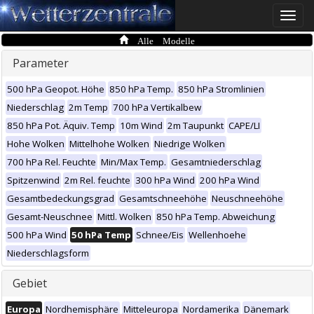
Toggle
naviga
Alle Modelle
Parameter
500 hPa Geopot. Höhe
850 hPa Temp.
850 hPa Stromlinien
Niederschlag
2m Temp
700 hPa Vertikalbew
850 hPa Pot. Äquiv. Temp
10m Wind
2m Taupunkt
CAPE/LI
Hohe Wolken
Mittelhohe Wolken
Niedrige Wolken
700 hPa Rel. Feuchte
Min/Max Temp.
Gesamtniederschlag
Spitzenwind
2m Rel. feuchte
300 hPa Wind
200 hPa Wind
Gesamtbedeckungsgrad
Gesamtschneehöhe
Neuschneehöhe
Gesamt-Neuschnee
Mittl. Wolken
850 hPa Temp. Abweichung
500 hPa Wind
50 hPa Temp
Schnee/Eis
Wellenhoehe
Niederschlagsform
Gebiet
Europa
Nordhemisphäre
Mitteleuropa
Nordamerika
Dänemark