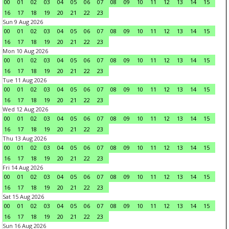
00
01
02
03
04
05
06
07
08
09
10
11
12
13
14
15
16
17
18
19
20
21
22
23
Sun 9 Aug 2026
00
01
02
03
04
05
06
07
08
09
10
11
12
13
14
15
16
17
18
19
20
21
22
23
Mon 10 Aug 2026
00
01
02
03
04
05
06
07
08
09
10
11
12
13
14
15
16
17
18
19
20
21
22
23
Tue 11 Aug 2026
00
01
02
03
04
05
06
07
08
09
10
11
12
13
14
15
16
17
18
19
20
21
22
23
Wed 12 Aug 2026
00
01
02
03
04
05
06
07
08
09
10
11
12
13
14
15
16
17
18
19
20
21
22
23
Thu 13 Aug 2026
00
01
02
03
04
05
06
07
08
09
10
11
12
13
14
15
16
17
18
19
20
21
22
23
Fri 14 Aug 2026
00
01
02
03
04
05
06
07
08
09
10
11
12
13
14
15
16
17
18
19
20
21
22
23
Sat 15 Aug 2026
00
01
02
03
04
05
06
07
08
09
10
11
12
13
14
15
16
17
18
19
20
21
22
23
Sun 16 Aug 2026