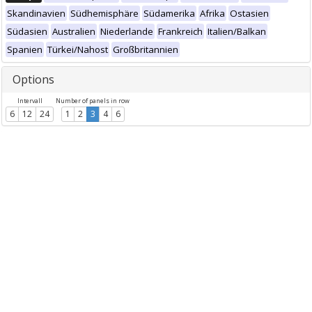
Skandinavien
Südhemisphäre
Südamerika
Afrika
Ostasien
Südasien
Australien
Niederlande
Frankreich
Italien/Balkan
Spanien
Türkei/Nahost
Großbritannien
Options
Intervall
Number of panels in row
6
12
24
1
2
3
4
6