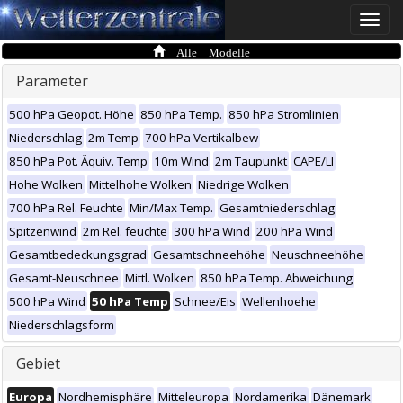
Toggle
naviga
Alle Modelle
Parameter
500 hPa Geopot. Höhe
850 hPa Temp.
850 hPa Stromlinien
Niederschlag
2m Temp
700 hPa Vertikalbew
850 hPa Pot. Äquiv. Temp
10m Wind
2m Taupunkt
CAPE/LI
Hohe Wolken
Mittelhohe Wolken
Niedrige Wolken
700 hPa Rel. Feuchte
Min/Max Temp.
Gesamtniederschlag
Spitzenwind
2m Rel. feuchte
300 hPa Wind
200 hPa Wind
Gesamtbedeckungsgrad
Gesamtschneehöhe
Neuschneehöhe
Gesamt-Neuschnee
Mittl. Wolken
850 hPa Temp. Abweichung
500 hPa Wind
50 hPa Temp
Schnee/Eis
Wellenhoehe
Niederschlagsform
Gebiet
Europa
Nordhemisphäre
Mitteleuropa
Nordamerika
Dänemark