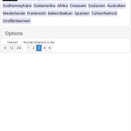
Südhemisphäre
Südamerika
Afrika
Ostasien
Südasien
Australien
Niederlande
Frankreich
Italien/Balkan
Spanien
Türkei/Nahost
Großbritannien
Options
Intervall
Number of panels in row
6
12
24
1
2
3
4
6