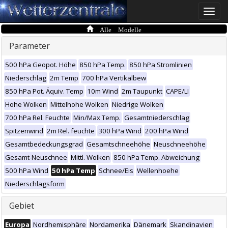
Toggle
naviga
Alle Modelle
Parameter
500 hPa Geopot. Höhe
850 hPa Temp.
850 hPa Stromlinien
Niederschlag
2m Temp
700 hPa Vertikalbew
850 hPa Pot. Äquiv. Temp
10m Wind
2m Taupunkt
CAPE/LI
Hohe Wolken
Mittelhohe Wolken
Niedrige Wolken
700 hPa Rel. Feuchte
Min/Max Temp.
Gesamtniederschlag
Spitzenwind
2m Rel. feuchte
300 hPa Wind
200 hPa Wind
Gesamtbedeckungsgrad
Gesamtschneehöhe
Neuschneehöhe
Gesamt-Neuschnee
Mittl. Wolken
850 hPa Temp. Abweichung
500 hPa Wind
50 hPa Temp
Schnee/Eis
Wellenhoehe
Niederschlagsform
Gebiet
Europa
Nordhemisphäre
Nordamerika
Dänemark
Skandinavien