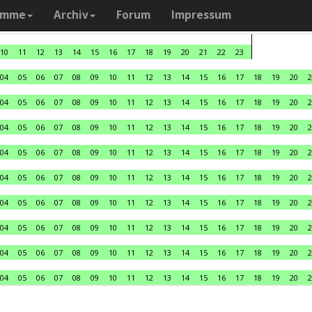
amme
Archiv
Forum
Impressum
10
11
12
13
14
15
16
17
18
19
20
21
22
23
04
05
06
07
08
09
10
11
12
13
14
15
16
17
18
19
20
2
04
05
06
07
08
09
10
11
12
13
14
15
16
17
18
19
20
2
04
05
06
07
08
09
10
11
12
13
14
15
16
17
18
19
20
2
04
05
06
07
08
09
10
11
12
13
14
15
16
17
18
19
20
2
04
05
06
07
08
09
10
11
12
13
14
15
16
17
18
19
20
2
04
05
06
07
08
09
10
11
12
13
14
15
16
17
18
19
20
2
04
05
06
07
08
09
10
11
12
13
14
15
16
17
18
19
20
2
04
05
06
07
08
09
10
11
12
13
14
15
16
17
18
19
20
2
04
05
06
07
08
09
10
11
12
13
14
15
16
17
18
19
20
2