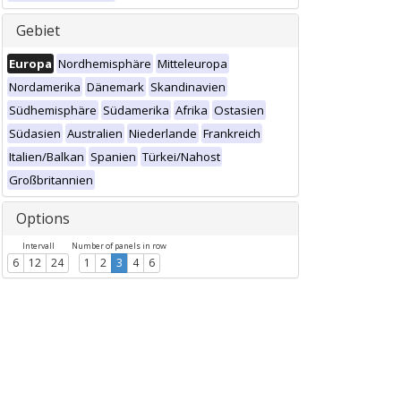
Gebiet
Europa
Nordhemisphäre
Mitteleuropa
Nordamerika
Dänemark
Skandinavien
Südhemisphäre
Südamerika
Afrika
Ostasien
Südasien
Australien
Niederlande
Frankreich
Italien/Balkan
Spanien
Türkei/Nahost
Großbritannien
Options
Intervall
Number of panels in row
6
12
24
1
2
3
4
6