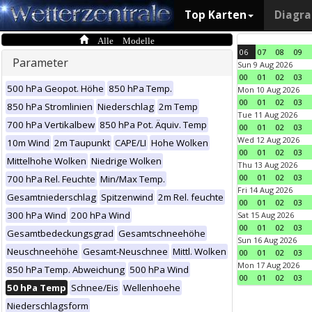
Top Karten
Diagr
Alle Modelle
06
07
08
09
Parameter
Sun 9 Aug 2026
00
01
02
03
500 hPa Geopot. Höhe
850 hPa Temp.
Mon 10 Aug 2026
00
01
02
03
850 hPa Stromlinien
Niederschlag
2m Temp
Tue 11 Aug 2026
700 hPa Vertikalbew
850 hPa Pot. Äquiv. Temp
00
01
02
03
Wed 12 Aug 2026
10m Wind
2m Taupunkt
CAPE/LI
Hohe Wolken
00
01
02
03
Mittelhohe Wolken
Niedrige Wolken
Thu 13 Aug 2026
00
01
02
03
700 hPa Rel. Feuchte
Min/Max Temp.
Fri 14 Aug 2026
Gesamtniederschlag
Spitzenwind
2m Rel. feuchte
00
01
02
03
300 hPa Wind
200 hPa Wind
Sat 15 Aug 2026
00
01
02
03
Gesamtbedeckungsgrad
Gesamtschneehöhe
Sun 16 Aug 2026
Neuschneehöhe
Gesamt-Neuschnee
Mittl. Wolken
00
01
02
03
Mon 17 Aug 2026
850 hPa Temp. Abweichung
500 hPa Wind
00
01
02
03
50 hPa Temp
Schnee/Eis
Wellenhoehe
Niederschlagsform