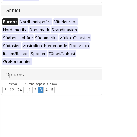
Gebiet
Europa
Nordhemisphäre
Mitteleuropa
Nordamerika
Dänemark
Skandinavien
Südhemisphäre
Südamerika
Afrika
Ostasien
Südasien
Australien
Niederlande
Frankreich
Italien/Balkan
Spanien
Türkei/Nahost
Großbritannien
Options
Intervall
Number of panels in row
6
12
24
1
2
3
4
6