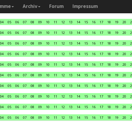
amme
Archiv
Forum
Impressum
04
05
06
07
08
09
10
11
12
13
14
15
16
17
18
19
20
2
04
05
06
07
08
09
10
11
12
13
14
15
16
17
18
19
20
2
04
05
06
07
08
09
10
11
12
13
14
15
16
17
18
19
20
2
04
05
06
07
08
09
10
11
12
13
14
15
16
17
18
19
20
2
04
05
06
07
08
09
10
11
12
13
14
15
16
17
18
19
20
2
04
05
06
07
08
09
10
11
12
13
14
15
16
17
18
19
20
2
04
05
06
07
08
09
10
11
12
13
14
15
16
17
18
19
20
2
04
05
06
07
08
09
10
11
12
13
14
15
16
17
18
19
20
2
04
05
06
07
08
09
10
11
12
13
14
15
16
17
18
19
20
2
04
05
06
07
08
09
10
11
12
13
14
15
16
17
18
19
20
2