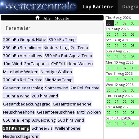
Top Karten
Diagr
Alle Modelle
Thu 6 Aug 2026
00
01
02
03
Parameter
Fri 7 Aug 2026
00
01
02
03
500 hPa Geopot. Höhe
850 hPa Temp.
Sat 8 Aug 2026
00
01
02
03
850 hPa Stromlinien
Niederschlag
2m Temp
Sun 9 Aug 2026
700 hPa Vertikalbew
850 hPa Pot. Äquiv. Temp
00
01
02
03
Mon 10 Aug 2026
10m Wind
2m Taupunkt
CAPE/LI
Hohe Wolken
00
01
02
03
Mittelhohe Wolken
Niedrige Wolken
Tue 11 Aug 2026
00
01
02
03
700 hPa Rel. Feuchte
Min/Max Temp.
Wed 12 Aug 2026
Gesamtniederschlag
Spitzenwind
2m Rel. feuchte
00
01
02
03
300 hPa Wind
200 hPa Wind
Thu 13 Aug 2026
00
01
02
03
Gesamtbedeckungsgrad
Gesamtschneehöhe
Fri 14 Aug 2026
Neuschneehöhe
Gesamt-Neuschnee
Mittl. Wolken
00
01
02
03
Sat 15 Aug 2026
850 hPa Temp. Abweichung
500 hPa Wind
00
01
02
03
50 hPa Temp
Schnee/Eis
Wellenhoehe
Niederschlagsform