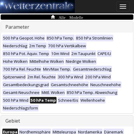
Toggle
naviga
Alle Modelle
Parameter
500 hPa Geopot. Höhe
850 hPa Temp.
850 hPa Stromlinien
Niederschlag
2m Temp
700 hPa Vertikalbew
850 hPa Pot. Äquiv. Temp
10m Wind
2m Taupunkt
CAPE/LI
Hohe Wolken
Mittelhohe Wolken
Niedrige Wolken
700 hPa Rel. Feuchte
Min/Max Temp.
Gesamtniederschlag
Spitzenwind
2m Rel. feuchte
300 hPa Wind
200 hPa Wind
Gesamtbedeckungsgrad
Gesamtschneehöhe
Neuschneehöhe
Gesamt-Neuschnee
Mittl. Wolken
850 hPa Temp. Abweichung
500 hPa Wind
50 hPa Temp
Schnee/Eis
Wellenhoehe
Niederschlagsform
Gebiet
Europa
Nordhemisphäre
Mitteleuropa
Nordamerika
Dänemark