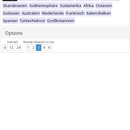
Skandinavien
Südhemisphäre
Südamerika
Afrika
Ostasien
Südasien
Australien
Niederlande
Frankreich
Italien/Balkan
Spanien
Türkei/Nahost
Großbritannien
Options
Intervall
Number of panels in row
6
12
24
1
2
3
4
6