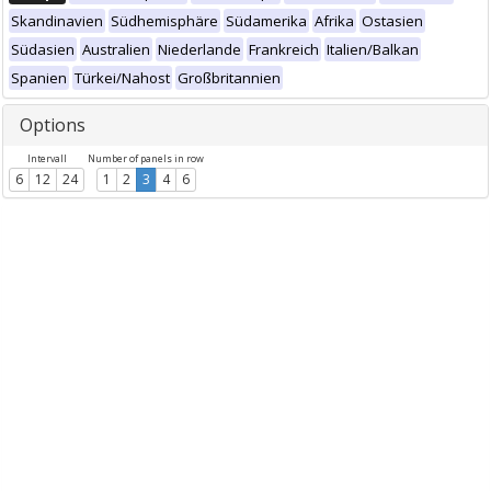
Skandinavien
Südhemisphäre
Südamerika
Afrika
Ostasien
Südasien
Australien
Niederlande
Frankreich
Italien/Balkan
Spanien
Türkei/Nahost
Großbritannien
Options
Intervall
Number of panels in row
6
12
24
1
2
3
4
6