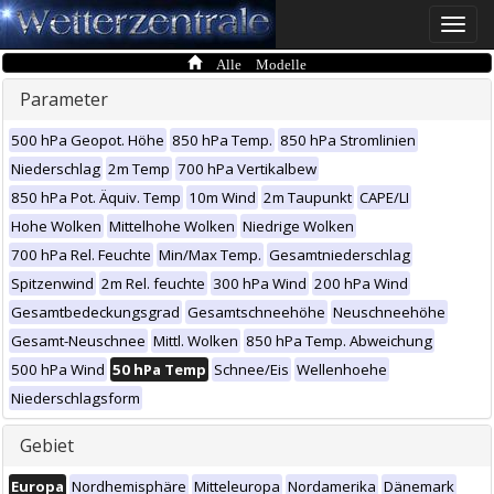
Toggle
naviga
Alle Modelle
Parameter
500 hPa Geopot. Höhe
850 hPa Temp.
850 hPa Stromlinien
Niederschlag
2m Temp
700 hPa Vertikalbew
850 hPa Pot. Äquiv. Temp
10m Wind
2m Taupunkt
CAPE/LI
Hohe Wolken
Mittelhohe Wolken
Niedrige Wolken
700 hPa Rel. Feuchte
Min/Max Temp.
Gesamtniederschlag
Spitzenwind
2m Rel. feuchte
300 hPa Wind
200 hPa Wind
Gesamtbedeckungsgrad
Gesamtschneehöhe
Neuschneehöhe
Gesamt-Neuschnee
Mittl. Wolken
850 hPa Temp. Abweichung
500 hPa Wind
50 hPa Temp
Schnee/Eis
Wellenhoehe
Niederschlagsform
Gebiet
Europa
Nordhemisphäre
Mitteleuropa
Nordamerika
Dänemark