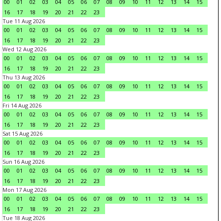
00
01
02
03
04
05
06
07
08
09
10
11
12
13
14
15
16
17
18
19
20
21
22
23
Tue 11 Aug 2026
00
01
02
03
04
05
06
07
08
09
10
11
12
13
14
15
16
17
18
19
20
21
22
23
Wed 12 Aug 2026
00
01
02
03
04
05
06
07
08
09
10
11
12
13
14
15
16
17
18
19
20
21
22
23
Thu 13 Aug 2026
00
01
02
03
04
05
06
07
08
09
10
11
12
13
14
15
16
17
18
19
20
21
22
23
Fri 14 Aug 2026
00
01
02
03
04
05
06
07
08
09
10
11
12
13
14
15
16
17
18
19
20
21
22
23
Sat 15 Aug 2026
00
01
02
03
04
05
06
07
08
09
10
11
12
13
14
15
16
17
18
19
20
21
22
23
Sun 16 Aug 2026
00
01
02
03
04
05
06
07
08
09
10
11
12
13
14
15
16
17
18
19
20
21
22
23
Mon 17 Aug 2026
00
01
02
03
04
05
06
07
08
09
10
11
12
13
14
15
16
17
18
19
20
21
22
23
Tue 18 Aug 2026