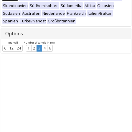
Skandinavien
Südhemisphäre
Südamerika
Afrika
Ostasien
Südasien
Australien
Niederlande
Frankreich
Italien/Balkan
Spanien
Türkei/Nahost
Großbritannien
Options
Intervall
Number of panels in row
6
12
24
1
2
3
4
6