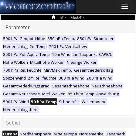
Toggle
naviga
Alle Modelle
Parameter
500 hPa Geopot. Höhe
850 hPa Temp.
850 hPa Stromlinien
Niederschlag
2m Temp
700 hPa Vertikalbew
850 hPa Pot. Äquiv. Temp
10m Wind
2m Taupunkt
CAPE/LI
Hohe Wolken
Mittelhohe Wolken
Niedrige Wolken
700 hPa Rel. Feuchte
Min/Max Temp.
Gesamtniederschlag
Spitzenwind
2m Rel. feuchte
300 hPa Wind
200 hPa Wind
Gesamtbedeckungsgrad
Gesamtschneehöhe
Neuschneehöhe
Gesamt-Neuschnee
Mittl. Wolken
850 hPa Temp. Abweichung
500 hPa Wind
50 hPa Temp
Schnee/Eis
Wellenhoehe
Niederschlagsform
Gebiet
Europa
Nordhemisphäre
Mitteleuropa
Nordamerika
Dänemark