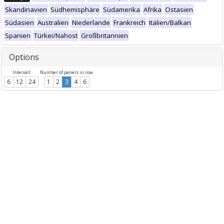
Skandinavien
Südhemisphäre
Südamerika
Afrika
Ostasien
Südasien
Australien
Niederlande
Frankreich
Italien/Balkan
Spanien
Türkei/Nahost
Großbritannien
Options
Intervall
Number of panels in row
6
12
24
1
2
3
4
6