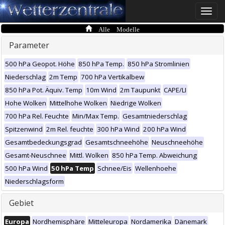
Toggle
naviga
Alle Modelle
Parameter
500 hPa Geopot. Höhe
850 hPa Temp.
850 hPa Stromlinien
Niederschlag
2m Temp
700 hPa Vertikalbew
850 hPa Pot. Äquiv. Temp
10m Wind
2m Taupunkt
CAPE/LI
Hohe Wolken
Mittelhohe Wolken
Niedrige Wolken
700 hPa Rel. Feuchte
Min/Max Temp.
Gesamtniederschlag
Spitzenwind
2m Rel. feuchte
300 hPa Wind
200 hPa Wind
Gesamtbedeckungsgrad
Gesamtschneehöhe
Neuschneehöhe
Gesamt-Neuschnee
Mittl. Wolken
850 hPa Temp. Abweichung
500 hPa Wind
50 hPa Temp
Schnee/Eis
Wellenhoehe
Niederschlagsform
Gebiet
Europa
Nordhemisphäre
Mitteleuropa
Nordamerika
Dänemark