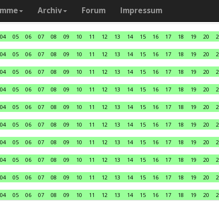
amme
Archiv
Forum
Impressum
04
05
06
07
08
09
10
11
12
13
14
15
16
17
18
19
20
2
04
05
06
07
08
09
10
11
12
13
14
15
16
17
18
19
20
2
04
05
06
07
08
09
10
11
12
13
14
15
16
17
18
19
20
2
04
05
06
07
08
09
10
11
12
13
14
15
16
17
18
19
20
2
04
05
06
07
08
09
10
11
12
13
14
15
16
17
18
19
20
2
04
05
06
07
08
09
10
11
12
13
14
15
16
17
18
19
20
2
04
05
06
07
08
09
10
11
12
13
14
15
16
17
18
19
20
2
04
05
06
07
08
09
10
11
12
13
14
15
16
17
18
19
20
2
04
05
06
07
08
09
10
11
12
13
14
15
16
17
18
19
20
2
04
05
06
07
08
09
10
11
12
13
14
15
16
17
18
19
20
2