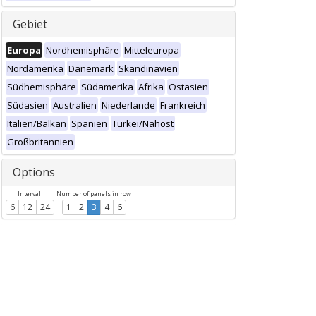
Gebiet
Europa
Nordhemisphäre
Mitteleuropa
Nordamerika
Dänemark
Skandinavien
Südhemisphäre
Südamerika
Afrika
Ostasien
Südasien
Australien
Niederlande
Frankreich
Italien/Balkan
Spanien
Türkei/Nahost
Großbritannien
Options
Intervall
Number of panels in row
6
12
24
1
2
3
4
6