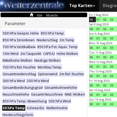
Top Karten
Diagr
Alle Modelle
Fri 7 Aug 2026
00
01
02
03
Parameter
Sat 8 Aug 2026
00
01
02
03
500 hPa Geopot. Höhe
850 hPa Temp.
Sun 9 Aug 2026
00
01
02
03
850 hPa Stromlinien
Niederschlag
2m Temp
Mon 10 Aug 2026
700 hPa Vertikalbew
850 hPa Pot. Äquiv. Temp
00
01
02
03
Tue 11 Aug 2026
10m Wind
2m Taupunkt
CAPE/LI
Hohe Wolken
00
01
02
03
Mittelhohe Wolken
Niedrige Wolken
Wed 12 Aug 2026
00
01
02
03
700 hPa Rel. Feuchte
Min/Max Temp.
Thu 13 Aug 2026
Gesamtniederschlag
Spitzenwind
2m Rel. feuchte
00
01
02
03
300 hPa Wind
200 hPa Wind
Fri 14 Aug 2026
00
01
02
03
Gesamtbedeckungsgrad
Gesamtschneehöhe
Sat 15 Aug 2026
Neuschneehöhe
Gesamt-Neuschnee
Mittl. Wolken
00
01
02
03
Sun 16 Aug 2026
850 hPa Temp. Abweichung
500 hPa Wind
00
01
02
03
50 hPa Temp
Schnee/Eis
Wellenhoehe
Niederschlagsform