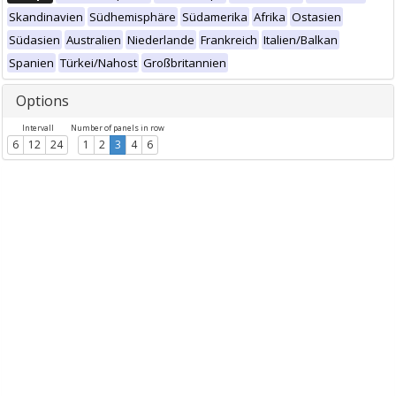
Skandinavien
Südhemisphäre
Südamerika
Afrika
Ostasien
Südasien
Australien
Niederlande
Frankreich
Italien/Balkan
Spanien
Türkei/Nahost
Großbritannien
Options
Intervall
Number of panels in row
6
12
24
1
2
3
4
6