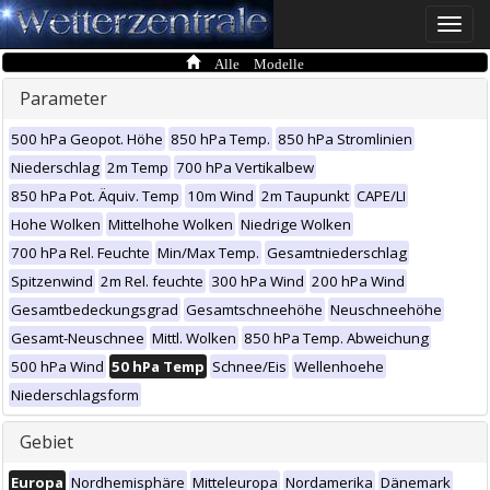
Toggle
naviga
Alle Modelle
Parameter
500 hPa Geopot. Höhe
850 hPa Temp.
850 hPa Stromlinien
Niederschlag
2m Temp
700 hPa Vertikalbew
850 hPa Pot. Äquiv. Temp
10m Wind
2m Taupunkt
CAPE/LI
Hohe Wolken
Mittelhohe Wolken
Niedrige Wolken
700 hPa Rel. Feuchte
Min/Max Temp.
Gesamtniederschlag
Spitzenwind
2m Rel. feuchte
300 hPa Wind
200 hPa Wind
Gesamtbedeckungsgrad
Gesamtschneehöhe
Neuschneehöhe
Gesamt-Neuschnee
Mittl. Wolken
850 hPa Temp. Abweichung
500 hPa Wind
50 hPa Temp
Schnee/Eis
Wellenhoehe
Niederschlagsform
Gebiet
Europa
Nordhemisphäre
Mitteleuropa
Nordamerika
Dänemark